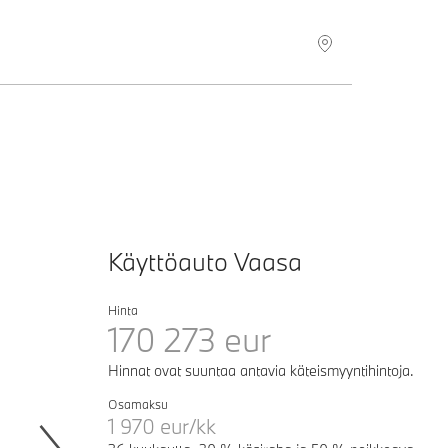
Käyttöauto Vaasa
Hinta
170 273
eur
Hinnat ovat suuntaa antavia käteismyyntihintoja.
Osamaksu
1 970
eur/kk