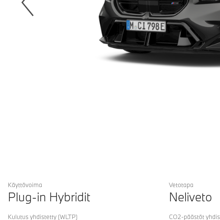
Käyttövoima
Vetotapa
Plug-in Hybridit
Neliveto
Kulutus yhdistetty
(WLTP)
CO2-päästöt yhdis