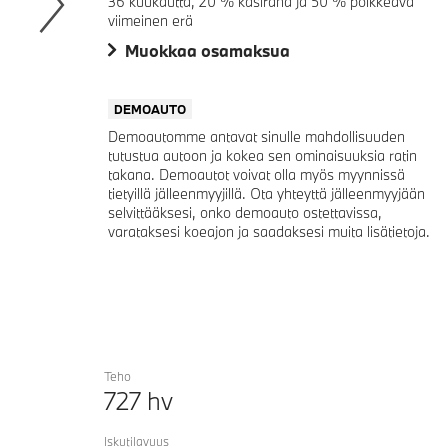
36 kuukautta, 20 % käsiraha ja 50 % poikkeava
viimeinen erä
Next
Muokkaa osamaksua
DEMOAUTO
Demoautomme antavat sinulle mahdollisuuden
tutustua autoon ja kokea sen ominaisuuksia ratin
takana. Demoautot voivat olla myös myynnissä
tietyillä jälleenmyyjillä. Ota yhteyttä jälleenmyyjään
selvittääksesi, onko demoauto ostettavissa,
varataksesi koeajon ja saadaksesi muita lisätietoja.
Teho
727
hv
Iskutilavuus