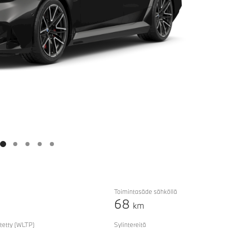
Toimintasäde sähköllä
68
km
tetty
(WLTP)
Sylintereitä