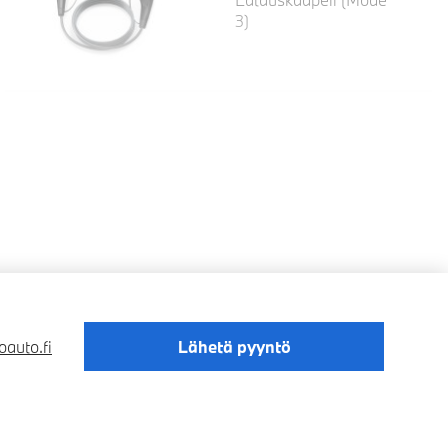
3)
auto.fi
Lähetä pyyntö