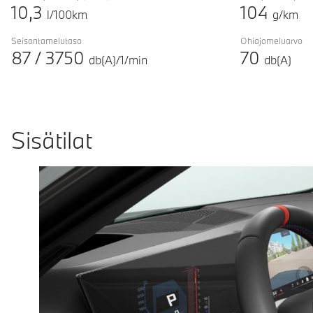
10,3
104
l/100km
g/km
Seisontamelutaso
Ohiajomeluarvo
87
/
3750
70
db(A)/1/min
db(A)
Sisätilat