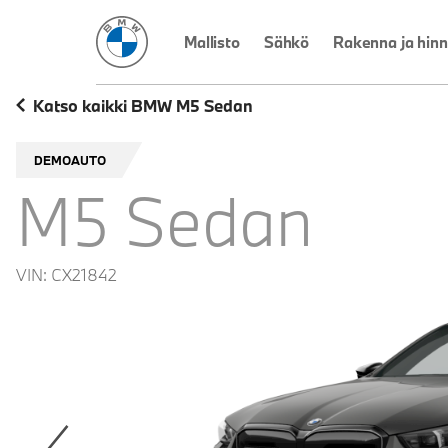
BMW Suomi
Mallisto
Sähkö
Rakenna ja hinn
Katso kaikki BMW M5 Sedan
DEMOAUTO
M5 Sedan
VIN:
CX21842
revoius