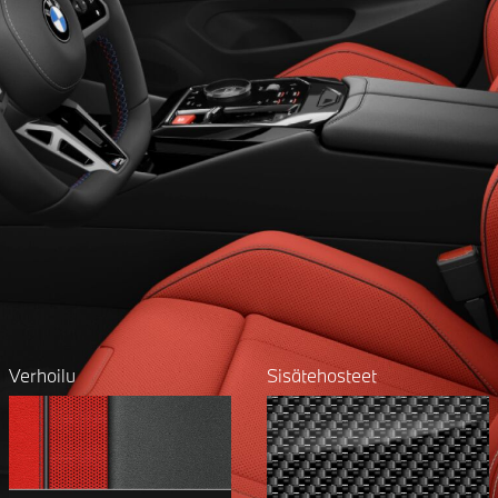
Verhoilu
Sisätehosteet