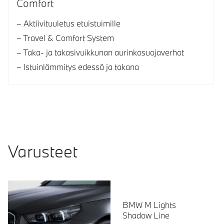
Comfort
Aktiivituuletus etuistuimille
Travel & Comfort System
Taka- ja takasivuikkunan aurinkosuojaverhot
Istuinlämmitys edessä ja takana
Varusteet
BMW M Lights
Shadow Line