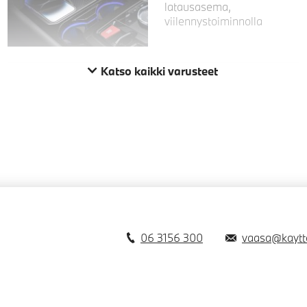
latausasema,
viilennystoiminnolla
Katso kaikki varusteet
06 3156 300
vaasa@kaytto