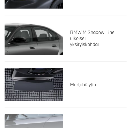
BMW M Shadow Line
ulkoiset
yksityiskohdat
Murtohälytin
Lue lisää