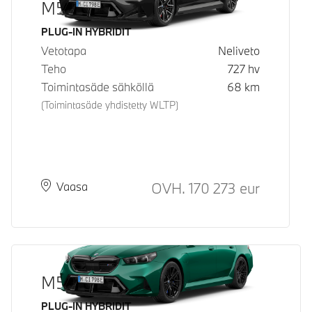
M5 Sedan
Käyttövoima
PLUG-IN HYBRIDIT
Vetotapa
Neliveto
Teho
727
hv
Toimintasäde sähköllä
68
km
(Toimintasäde yhdistetty WLTP)
Hinta
OVH.
170 273
eur
Paikkakunta
Toimitusaika
Vaasa
M5 Sedan
Käyttövoima
PLUG-IN HYBRIDIT