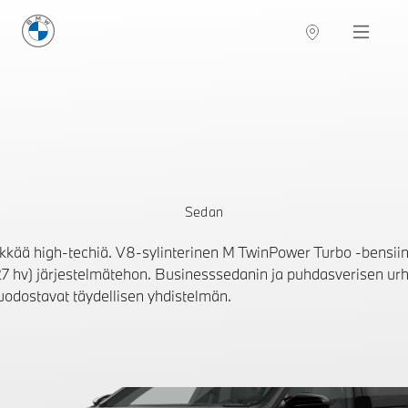
BMW Suomi
Navigation
Sedan
ää high-techiä. V8-sylinterinen M TwinPower Turbo -bensiin
7 hv) järjestelmätehon. Businesssedanin ja puhdasverisen ur
uodostavat täydellisen yhdistelmän.