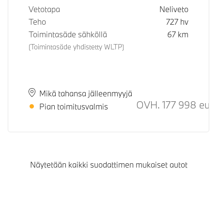
Vetotapa
Neliveto
Teho
727
hv
Toimintasäde sähköllä
67
km
(Toimintasäde yhdistetty WLTP)
Paikkakunta
Toimitusaika
Mikä tahansa jälleenmyyjä
OVH.
177 998
eur
S
Pian toimitusvalmis
Näytetään kaikki suodattimen mukaiset autot