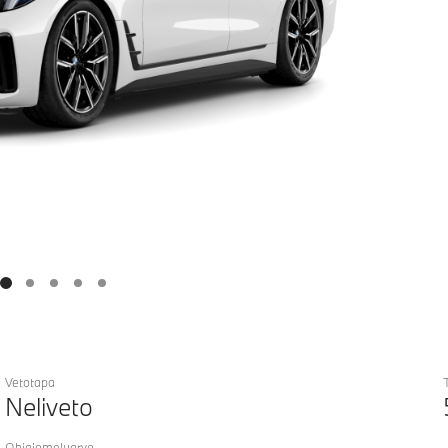
Vetotapa
Neliveto
Ohiajomeluarvo