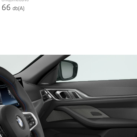
66
db(A)