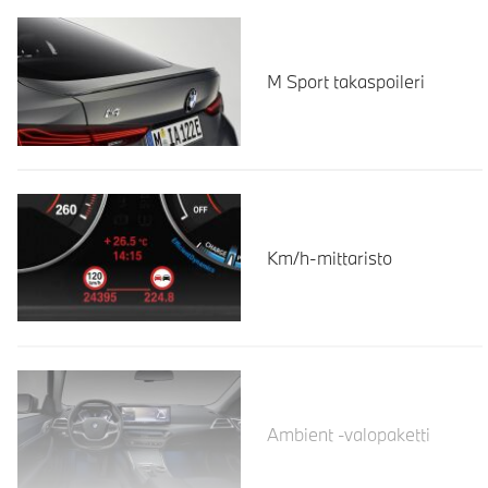
M Sport takaspoileri
Km/h-mittaristo
Lue lisää
Ambient -valopaketti