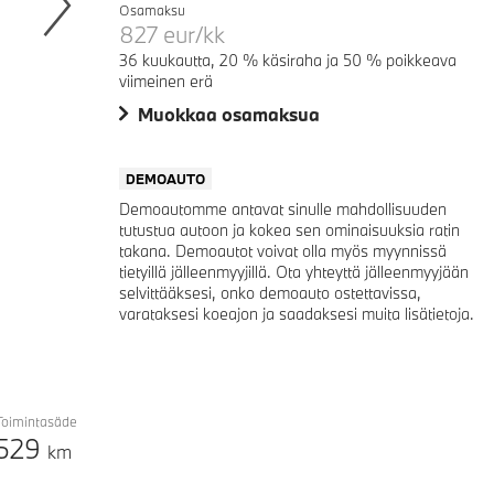
Osamaksu
827
eur/kk
Next
36 kuukautta, 20 % käsiraha ja 50 % poikkeava
viimeinen erä
Muokkaa osamaksua
DEMOAUTO
Demoautomme antavat sinulle mahdollisuuden
tutustua autoon ja kokea sen ominaisuuksia ratin
takana. Demoautot voivat olla myös myynnissä
tietyillä jälleenmyyjillä. Ota yhteyttä jälleenmyyjään
selvittääksesi, onko demoauto ostettavissa,
varataksesi koeajon ja saadaksesi muita lisätietoja.
Toimintasäde
529
km