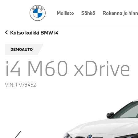
BMW Suomi
Mallisto
Sähkö
Rakenna ja hinn
Katso kaikki BMW i4
DEMOAUTO
i4 M60 xDrive
VIN:
FV73452
revoius