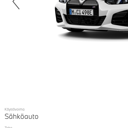
Käyttövoima
Sähköauto
Teho