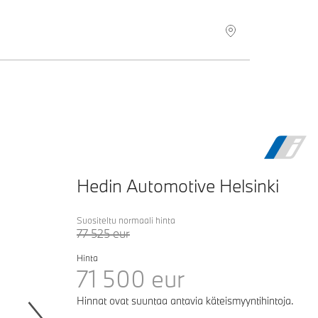
Hedin Automotive Helsinki
Suositeltu normaali hinta
77 525
eur
Hinta
71 500
eur
Hinnat ovat suuntaa antavia käteismyyntihintoja.