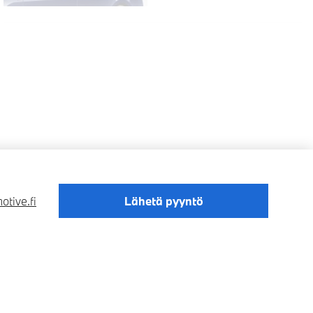
tive.fi
Lähetä pyyntö
Digipalvelusäädös
Data Privacy
Cookies