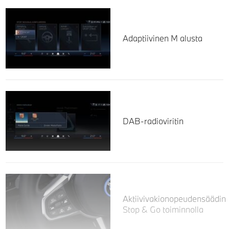
Adaptiivinen M alusta
DAB-radioviritin
Aktiivivakionopeudensäädin
Stop & Go toiminnolla