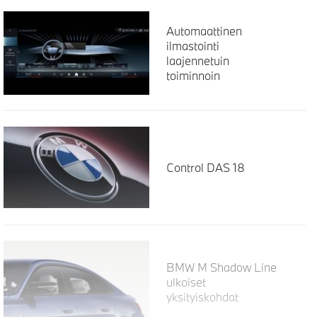
Automaattinen
ilmastointi
laajennetuin
toiminnoin
Control DAS 18
BMW M Shadow Line
ulkoiset
yksityiskohdat