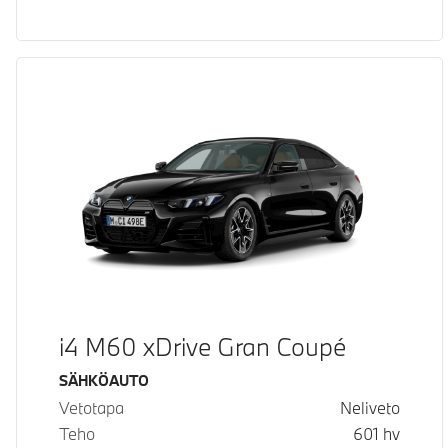
i4 M60 xDrive Gran Coupé
Käyttövoima
SÄHKÖAUTO
Vetotapa
Neliveto
Teho
601
hv