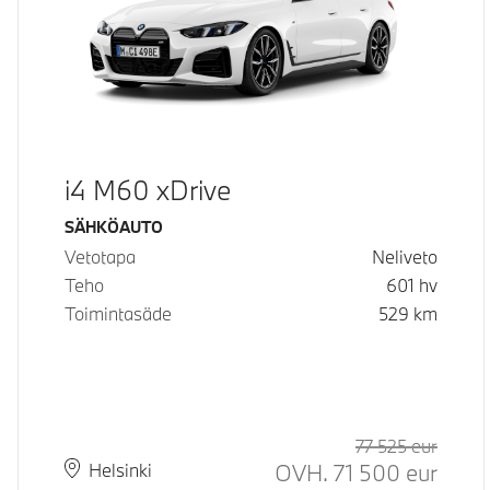
i4 M60 xDrive
Käyttövoima
SÄHKÖAUTO
Vetotapa
Neliveto
Teho
601
hv
Toimintasäde
529
km
77 525
eur
Suosit
Hinta
OVH.
71 500
eur
Paikkakunta
Toimitusaika
Helsinki