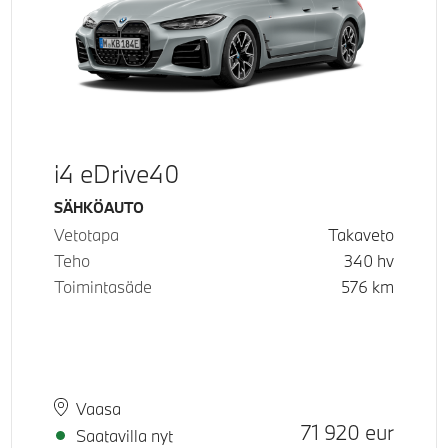
i4 eDrive40
Käyttövoima
SÄHKÖAUTO
Vetotapa
Takaveto
Teho
340
hv
Toimintasäde
576
km
eltu normaali hinta
Paikkakunta
Toimitusaika
Vaasa
Hinta
71 920
eur
Saatavilla nyt