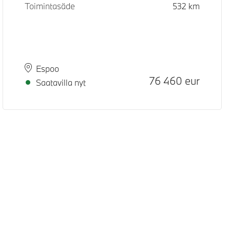
Toimintasäde
532
km
Paikkakunta
Toimitusaika
Espoo
Hinta
76 460
eur
Saatavilla nyt