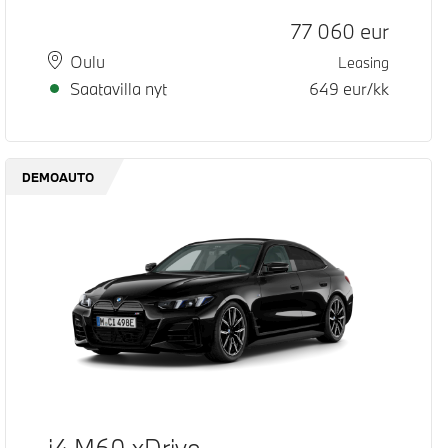
Hinta
77 060
eur
Paikkakunta
Toimitusaika
Oulu
Leasing
Saatavilla nyt
649
eur/kk
DEMOAUTO
i4 M60 xDrive