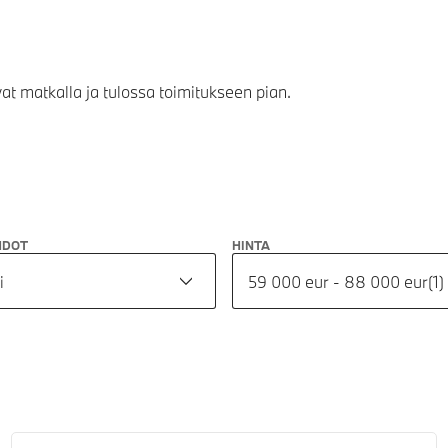
vat matkalla ja tulossa toimitukseen pian.
HDOT
HINTA
i
59 000 eur - 88 000 eur
(
1
)