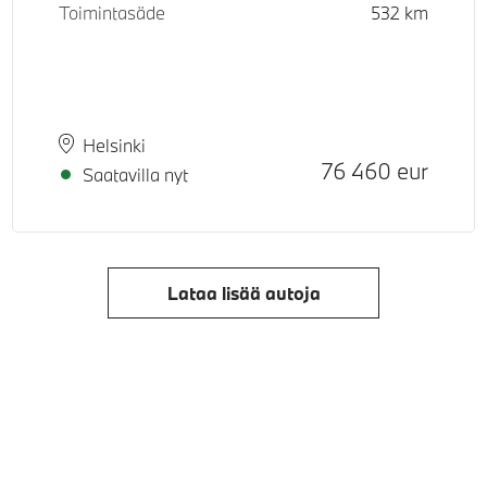
Toimintasäde
532
km
Paikkakunta
Toimitusaika
Helsinki
Hinta
76 460
eur
Saatavilla nyt
Lataa lisää autoja