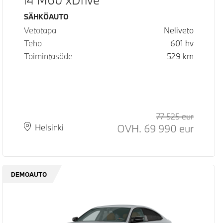
Käyttövoima
SÄHKÖAUTO
Vetotapa
Neliveto
Teho
601
hv
Toimintasäde
529
km
ltu normaali hinta
77 525
eur
Suositel
Hinta
OVH.
69 990
eur
Paikkakunta
Toimitusaika
Helsinki
DEMOAUTO