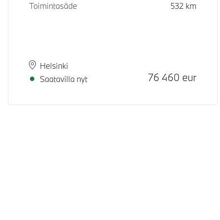
Toimintasäde
532
km
Paikkakunta
Toimitusaika
Helsinki
Hinta
76 460
eur
Saatavilla nyt