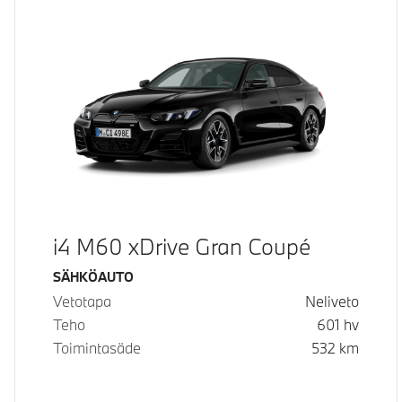
i4 M60 xDrive Gran Coupé
Käyttövoima
SÄHKÖAUTO
Vetotapa
Neliveto
Teho
601
hv
Toimintasäde
532
km