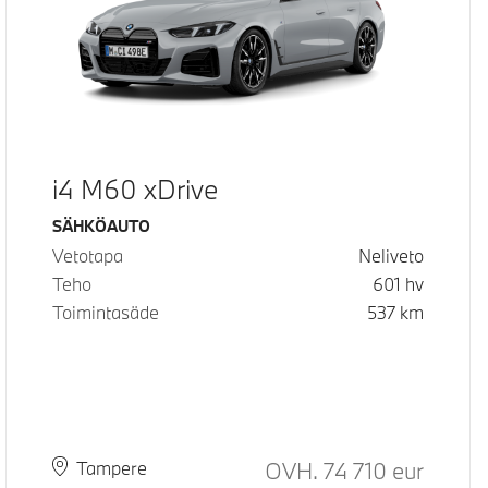
i4 M60 xDrive
Käyttövoima
SÄHKÖAUTO
Vetotapa
Neliveto
Teho
601
hv
Toimintasäde
537
km
Hinta
OVH.
74 710
eur
Paikkakunta
Toimitusaika
Tampere