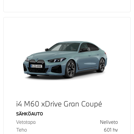
i4 M60 xDrive Gran Coupé
Käyttövoima
SÄHKÖAUTO
Vetotapa
Neliveto
Teho
601
hv