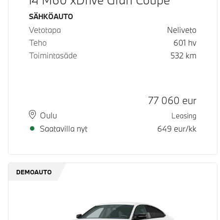
Käyttövoima
SÄHKÖAUTO
Vetotapa
Neliveto
Teho
601
hv
Toimintasäde
532
km
Hinta
77 060
eur
Paikkakunta
Toimitusaika
Oulu
Leasing
Saatavilla nyt
649
eur/kk
DEMOAUTO