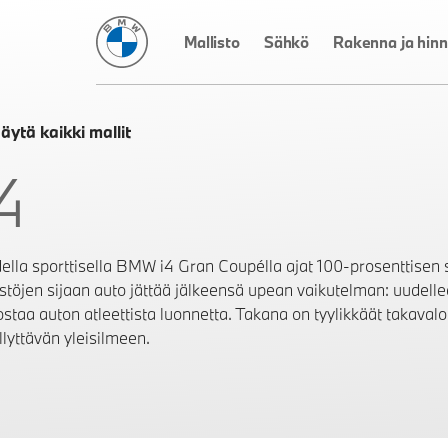
BMW Suomi
Mallisto
Sähkö
Rakenna ja hinn
äytä kaikki mallit
4
ella sporttisella BMW i4 Gran Coupélla ajat 100-prosenttisen s
stöjen sijaan auto jättää jälkeensä upean vaikutelman: uudelle
staa auton atleettista luonnetta. Takana on tyylikkäät takavalot
llyttävän yleisilmeen.