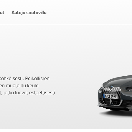
at
Autoja saatavilla
ähköisesti. Paikallisten
en muotoiltu keula
, jotka luovat esteettisesti