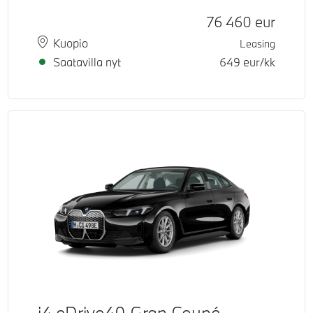
Hinta
76 460
eur
Paikkakunta
Toimitusaika
Kuopio
Leasing
Saatavilla nyt
649
eur/kk
i4 eDrive40 Gran Coupé