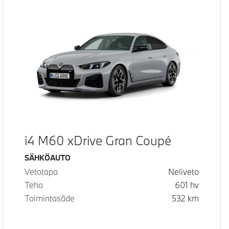
i4 M60 xDrive Gran Coupé
Käyttövoima
SÄHKÖAUTO
Vetotapa
Neliveto
Teho
601
hv
Toimintasäde
532
km