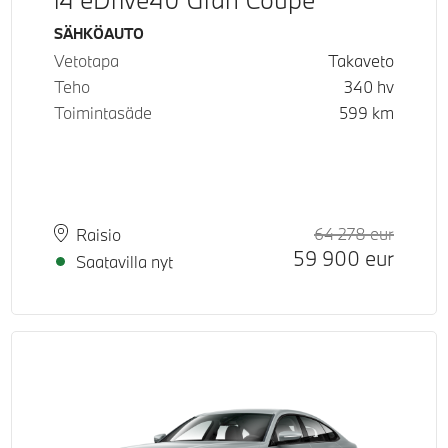
Käyttövoima
SÄHKÖAUTO
Vetotapa
Takaveto
Teho
340
hv
Toimintasäde
599
km
64 278
eur
Suosite
Hinta
Paikkakunta
Toimitusaika
Raisio
59 900
eur
Saatavilla nyt