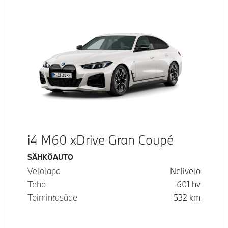
i4 M60 xDrive Gran Coupé
Käyttövoima
SÄHKÖAUTO
Vetotapa
Neliveto
Teho
601
hv
Toimintasäde
532
km