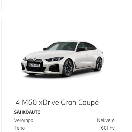
i4 M60 xDrive Gran Coupé
Käyttövoima
SÄHKÖAUTO
Vetotapa
Neliveto
Teho
601
hv