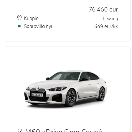
Hinta
76 460
eur
Paikkakunta
Toimitusaika
Kuopio
Leasing
Saatavilla nyt
649
eur/kk
i4 M60 xDrive Gran Coupé