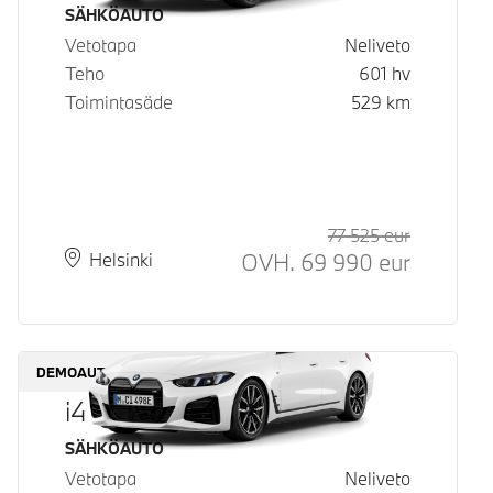
Käyttövoima
SÄHKÖAUTO
Vetotapa
Neliveto
Teho
601
hv
Toimintasäde
529
km
77 525
eur
Suositeltu
Hinta
OVH.
69 990
eur
Paikkakunta
Toimitusaika
Helsinki
DEMOAUTO
i4 M60 xDrive
Käyttövoima
SÄHKÖAUTO
Vetotapa
Neliveto