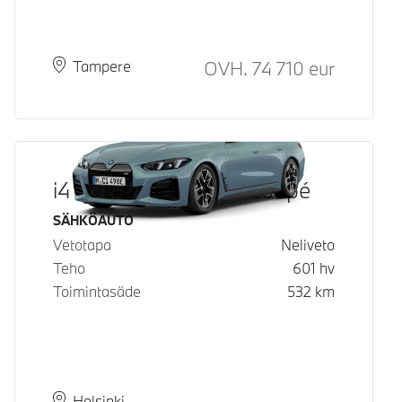
Hinta
OVH.
74 710
eur
Paikkakunta
Toimitusaika
Tampere
i4 M60 xDrive Gran Coupé
Käyttövoima
SÄHKÖAUTO
Vetotapa
Neliveto
Teho
601
hv
Toimintasäde
532
km
Paikkakunta
Toimitusaika
Helsinki