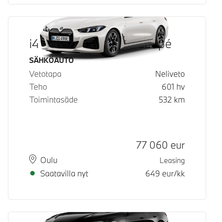
i4 M60 xDrive Gran Coupé
Käyttövoima
SÄHKÖAUTO
Vetotapa
Neliveto
Teho
601
hv
Toimintasäde
532
km
Hinta
77 060
eur
Paikkakunta
Toimitusaika
Oulu
Leasing
Saatavilla nyt
649
eur/kk