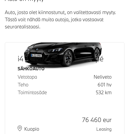
Auto, josta olet kiinnostunut, on valitettavasti myyty.
Tästä voit nähdä muita autoja, jotka vastaavat
seurantalistaasi.
i4 M60 xDrive Gran Coupé
Käyttövoima
SÄHKÖAUTO
Vetotapa
Neliveto
Teho
601
hv
Toimintasäde
532
km
Hinta
76 460
eur
Paikkakunta
Toimitusaika
Kuopio
Leasing