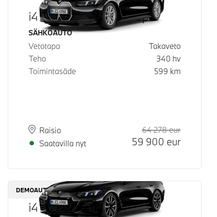
i4 eDrive40 Gran Coupé
Käyttövoima
SÄHKÖAUTO
Vetotapa
Takaveto
Teho
340
hv
Toimintasäde
599
km
64 278
eur
Suositeltu
Hinta
Paikkakunta
Toimitusaika
Raisio
59 900
eur
Saatavilla nyt
DEMOAUTO
i4 M60 xDrive