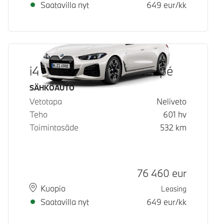
Saatavilla nyt
649
eur/kk
i4 M60 xDrive Gran Coupé
Käyttövoima
SÄHKÖAUTO
Vetotapa
Neliveto
Teho
601
hv
Toimintasäde
532
km
Hinta
76 460
eur
Paikkakunta
Toimitusaika
Kuopio
Leasing
Saatavilla nyt
649
eur/kk