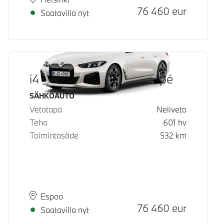
Hinta
76 460
eur
Saatavilla nyt
i4 M60 xDrive Gran Coupé
Käyttövoima
SÄHKÖAUTO
Vetotapa
Neliveto
Teho
601
hv
Toimintasäde
532
km
Paikkakunta
Toimitusaika
Espoo
Hinta
76 460
eur
Saatavilla nyt