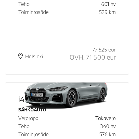
Teho
601
hv
Toimintasäde
529
km
77 525
eur
Suositeltu
Hinta
OVH.
71 500
eur
Paikkakunta
Toimitusaika
Helsinki
i4 eDrive40
Käyttövoima
SÄHKÖAUTO
Vetotapa
Takaveto
Teho
340
hv
Toimintasäde
576
km