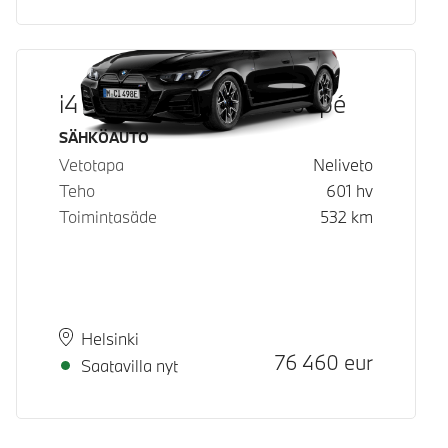
i4 M60 xDrive Gran Coupé
Käyttövoima
SÄHKÖAUTO
Vetotapa
Neliveto
Teho
601
hv
Toimintasäde
532
km
Paikkakunta
Toimitusaika
Helsinki
Hinta
76 460
eur
Saatavilla nyt