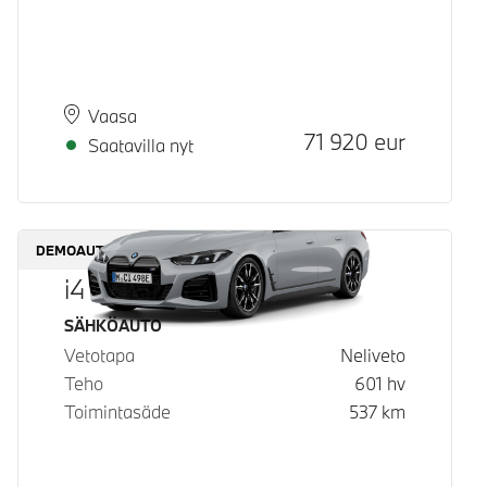
Paikkakunta
Toimitusaika
Vaasa
Hinta
71 920
eur
Saatavilla nyt
DEMOAUTO
i4 M60 xDrive
Käyttövoima
SÄHKÖAUTO
Vetotapa
Neliveto
Teho
601
hv
Toimintasäde
537
km