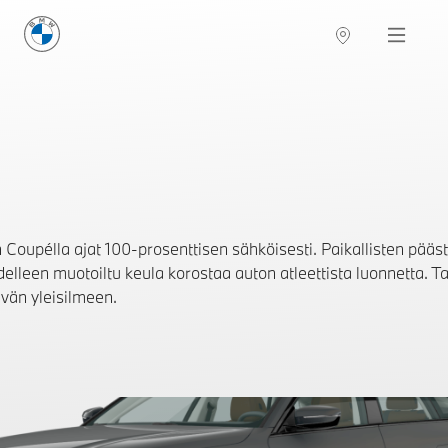
BMW Suomi
Navigation
Coupélla ajat 100-prosenttisen sähköisesti. Paikallisten pääst
lleen muotoiltu keula korostaa auton atleettista luonnetta. Ta
tävän yleisilmeen.