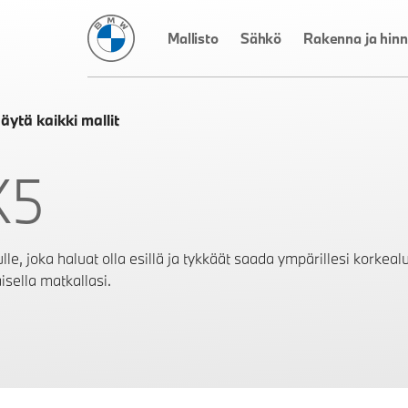
BMW Suomi
Mallisto
Sähkö
Rakenna ja hinn
äytä kaikki mallit
X5
lle, joka haluat olla esillä ja tykkäät saada ympärillesi korkealu
isella matkallasi.