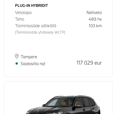
Käyttövoima
PLUG-IN HYBRIDIT
Vetotapa
Neliveto
Teho
489
hv
Toimintasäde sähköllä
103
km
(Toimintasäde yhdistetty WLTP)
Paikkakunta
Toimitusaika
Tampere
Hinta
117 029
eur
Saatavilla nyt