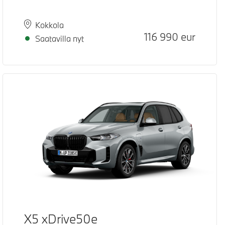
Paikkakunta
Toimitusaika
Kokkola
Hinta
116 990
eur
Saatavilla nyt
X5 xDrive50e