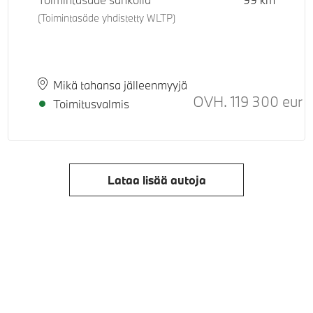
(Toimintasäde yhdistetty WLTP)
Paikkakunta
Toimitusaika
Mikä tahansa jälleenmyyjä
uositeltu normaali hinta
OVH.
119 300
eur
Su
Toimitusvalmis
Lataa lisää autoja