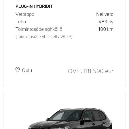
Käyttövoima
PLUG-IN HYBRIDIT
Vetotapa
Neliveto
Teho
489
hv
Toimintasäde sähköllä
100
km
(Toimintasäde yhdistetty WLTP)
Hinta
OVH.
118 590
eur
Paikkakunta
Toimitusaika
Oulu