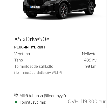
X5 xDrive50e
Käyttövoima
PLUG-IN HYBRIDIT
Vetotapa
Neliveto
Teho
489
hv
Toimintasäde sähköllä
99
km
(Toimintasäde yhdistetty WLTP)
Paikkakunta
Toimitusaika
Mikä tahansa jälleenmyyjä
OVH.
119 300
eur
S
Toimitusvalmis