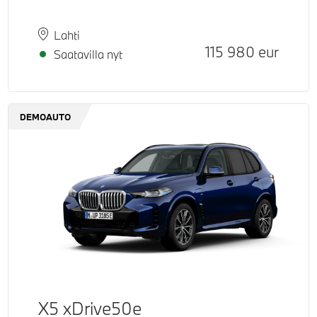
Paikkakunta
Toimitusaika
Lahti
Hinta
115 980
eur
Saatavilla nyt
DEMOAUTO
X5 xDrive50e