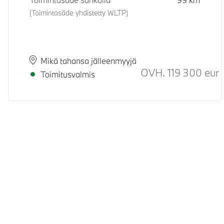
(Toimintasäde yhdistetty WLTP)
Paikkakunta
Toimitusaika
Mikä tahansa jälleenmyyjä
OVH.
119 300
eur
S
Toimitusvalmis
© BMW Suomi 2026