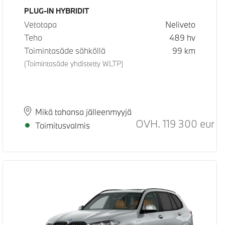
Käyttövoima
PLUG-IN HYBRIDIT
Vetotapa
Neliveto
Teho
489
hv
Toimintasäde sähköllä
99
km
(Toimintasäde yhdistetty WLTP)
Paikkakunta
Toimitusaika
Mikä tahansa jälleenmyyjä
OVH.
119 300
eur
Suo
Toimitusvalmis