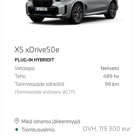
X5 xDrive50e
Käyttövoima
PLUG-IN HYBRIDIT
Vetotapa
Neliveto
Teho
489
hv
Toimintasäde sähköllä
99
km
(Toimintasäde yhdistetty WLTP)
Paikkakunta
Toimitusaika
Mikä tahansa jälleenmyyjä
ositeltu normaali hinta
OVH.
119 300
eur
Suo
Toimitusvalmis