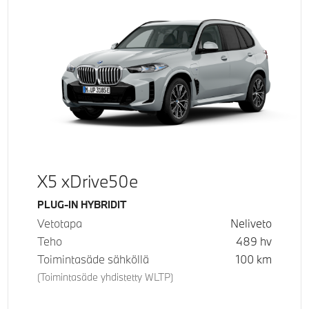
X5 xDrive50e
Käyttövoima
PLUG-IN HYBRIDIT
Vetotapa
Neliveto
Teho
489
hv
Toimintasäde sähköllä
100
km
(Toimintasäde yhdistetty WLTP)