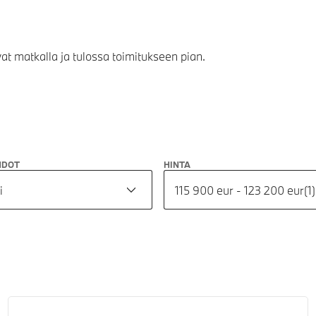
vat matkalla ja tulossa toimitukseen pian.
HDOT
HINTA
i
115 900 eur - 123 200 eur
(
1
)