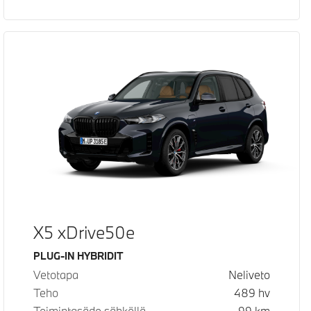
X5 xDrive50e
Käyttövoima
PLUG-IN HYBRIDIT
Vetotapa
Neliveto
Teho
489
hv
Toimintasäde sähköllä
99
km