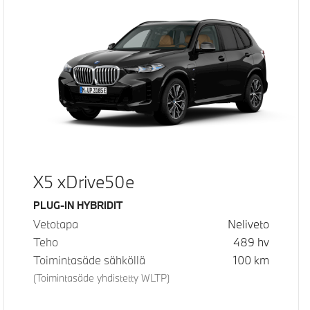
X5 xDrive50e
Käyttövoima
PLUG-IN HYBRIDIT
Vetotapa
Neliveto
Teho
489
hv
Toimintasäde sähköllä
100
km
(Toimintasäde yhdistetty WLTP)