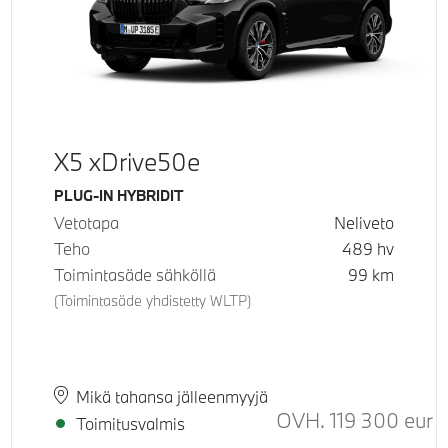
X5 xDrive50e
Käyttövoima
PLUG-IN HYBRIDIT
Vetotapa
Neliveto
Teho
489
hv
Toimintasäde sähköllä
99
km
(Toimintasäde yhdistetty WLTP)
Paikkakunta
Toimitusaika
Mikä tahansa jälleenmyyjä
uositeltu normaali hinta
OVH.
119 300
eur
Su
Toimitusvalmis