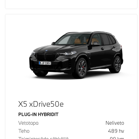
X5 xDrive50e
Käyttövoima
PLUG-IN HYBRIDIT
Vetotapa
Neliveto
Teho
489
hv
Toimintasäde sähköllä
99
km