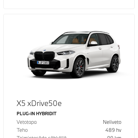
X5 xDrive50e
Käyttövoima
PLUG-IN HYBRIDIT
Vetotapa
Neliveto
Teho
489
hv
Toimintasäde sähköllä
99
km