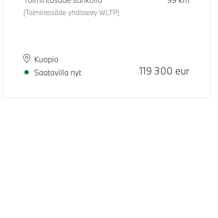
(Toimintasäde yhdistetty WLTP)
Paikkakunta
Toimitusaika
Kuopio
ositeltu normaali hinta
Hinta
119 300
eur
Saatavilla nyt
Digipalvelusäädös
Data Privacy
Cookies