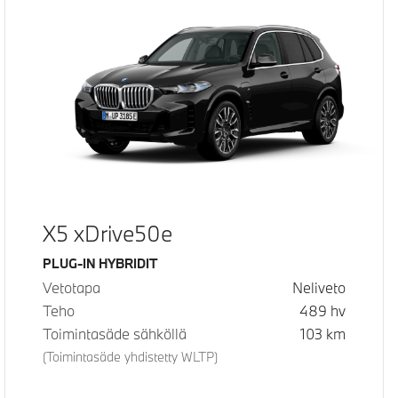
X5 xDrive50e
Käyttövoima
PLUG-IN HYBRIDIT
Vetotapa
Neliveto
Teho
489
hv
Toimintasäde sähköllä
103
km
(Toimintasäde yhdistetty WLTP)