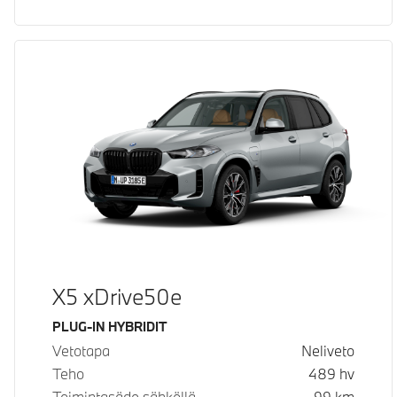
X5 xDrive50e
Käyttövoima
PLUG-IN HYBRIDIT
Vetotapa
Neliveto
Teho
489
hv
Toimintasäde sähköllä
99
km