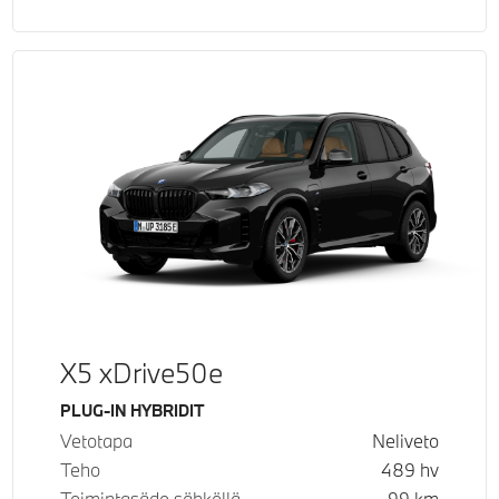
X5 xDrive50e
Käyttövoima
PLUG-IN HYBRIDIT
Vetotapa
Neliveto
Teho
489
hv
Toimintasäde sähköllä
99
km