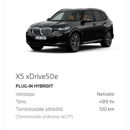
X5 xDrive50e
Käyttövoima
PLUG-IN HYBRIDIT
Vetotapa
Neliveto
Teho
489
hv
Toimintasäde sähköllä
100
km
(Toimintasäde yhdistetty WLTP)