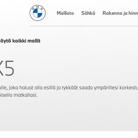
BMW Suomi
Mallisto
Sähkö
Rakenna ja hinn
äytä kaikki mallit
X5
lle, joka haluat olla esillä ja tykkäät saada ympärillesi korkealu
isella matkallasi.