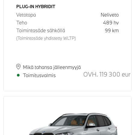
Käyttövoima
PLUG-IN HYBRIDIT
Vetotapa
Neliveto
Teho
489
hv
Toimintasäde sähköllä
99
km
(Toimintasäde yhdistetty WLTP)
Paikkakunta
Toimitusaika
Mikä tahansa jälleenmyyjä
OVH.
119 300
eur
Su
Toimitusvalmis