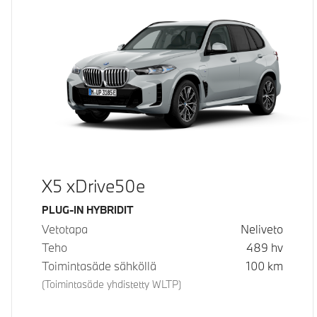
X5 xDrive50e
Käyttövoima
PLUG-IN HYBRIDIT
Vetotapa
Neliveto
Teho
489
hv
Toimintasäde sähköllä
100
km
(Toimintasäde yhdistetty WLTP)