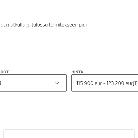
vat matkalla ja tulossa toimitukseen pian.
HDOT
HINTA
i
115 900 eur - 123 200 eur
(
1
)