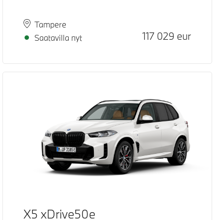
Paikkakunta
Toimitusaika
Tampere
Hinta
117 029
eur
Saatavilla nyt
X5 xDrive50e