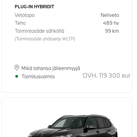
Käyttövoima
PLUG-IN HYBRIDIT
Vetotapa
Neliveto
Teho
489
hv
Toimintasäde sähköllä
99
km
(Toimintasäde yhdistetty WLTP)
Paikkakunta
Toimitusaika
Mikä tahansa jälleenmyyjä
ositeltu normaali hinta
OVH.
119 300
eur
Suo
Toimitusvalmis