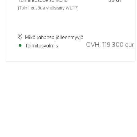
(Toimintasäde yhdistetty WLTP)
Paikkakunta
Toimitusaika
Mikä tahansa jälleenmyyjä
OVH.
119 300
eur
S
Toimitusvalmis
© BMW Suomi 2026