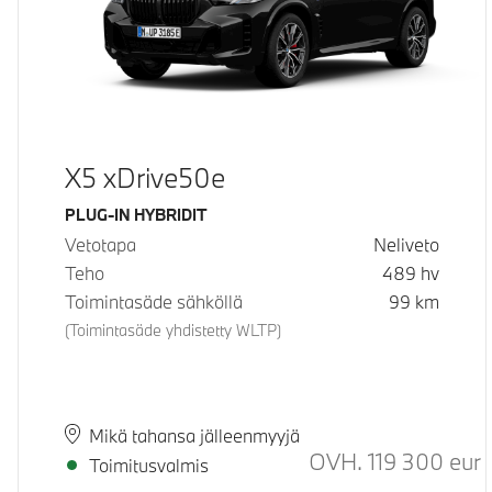
X5 xDrive50e
Käyttövoima
PLUG-IN HYBRIDIT
Vetotapa
Neliveto
Teho
489
hv
Toimintasäde sähköllä
99
km
(Toimintasäde yhdistetty WLTP)
Paikkakunta
Toimitusaika
Mikä tahansa jälleenmyyjä
OVH.
119 300
eur
S
Toimitusvalmis