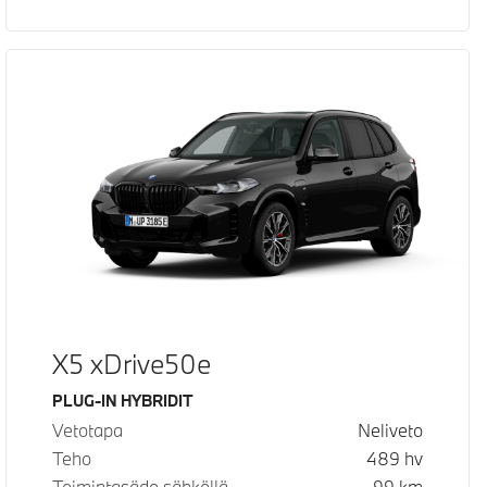
X5 xDrive50e
Käyttövoima
PLUG-IN HYBRIDIT
Vetotapa
Neliveto
Teho
489
hv
Toimintasäde sähköllä
99
km