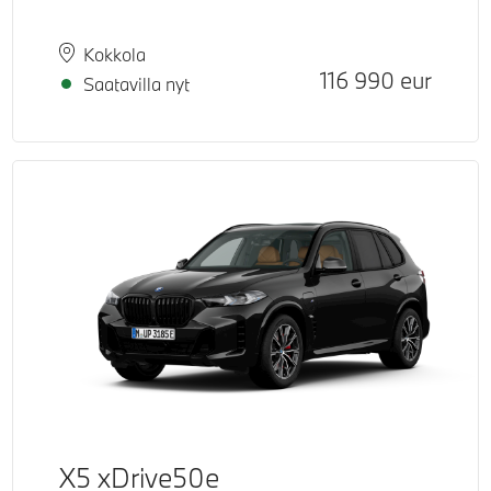
Paikkakunta
Toimitusaika
Kokkola
Hinta
116 990
eur
Saatavilla nyt
X5 xDrive50e