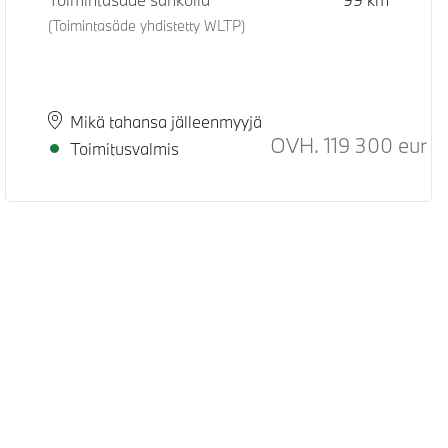
(Toimintasäde yhdistetty WLTP)
Paikkakunta
Toimitusaika
Mikä tahansa jälleenmyyjä
ositeltu normaali hinta
OVH.
119 300
eur
Suo
Toimitusvalmis
Digipalvelusäädös
Data Privacy
Cookies