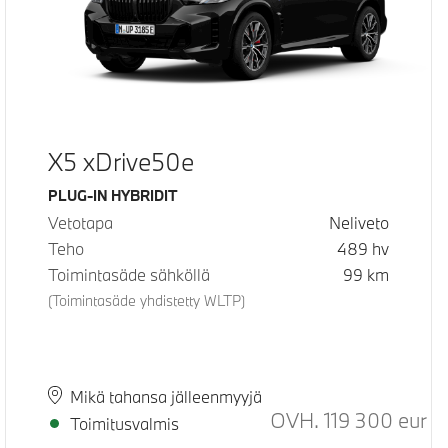
X5 xDrive50e
Käyttövoima
PLUG-IN HYBRIDIT
Vetotapa
Neliveto
Teho
489
hv
Toimintasäde sähköllä
99
km
(Toimintasäde yhdistetty WLTP)
Paikkakunta
Toimitusaika
Mikä tahansa jälleenmyyjä
ositeltu normaali hinta
OVH.
119 300
eur
Suo
Toimitusvalmis