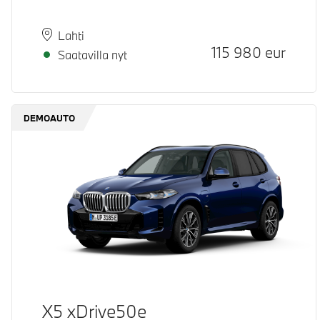
Paikkakunta
Toimitusaika
Lahti
Hinta
115 980
eur
Saatavilla nyt
DEMOAUTO
X5 xDrive50e