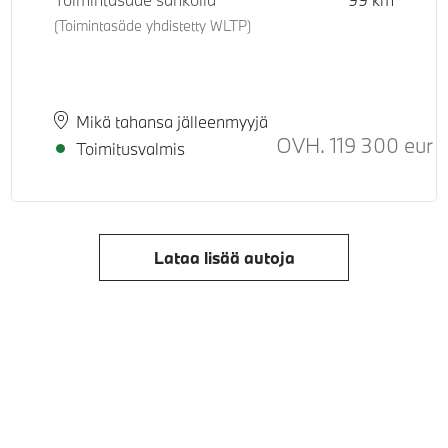
(Toimintasäde yhdistetty WLTP)
Paikkakunta
Toimitusaika
Mikä tahansa jälleenmyyjä
uositeltu normaali hinta
OVH.
119 300
eur
Su
Toimitusvalmis
Lataa lisää autoja