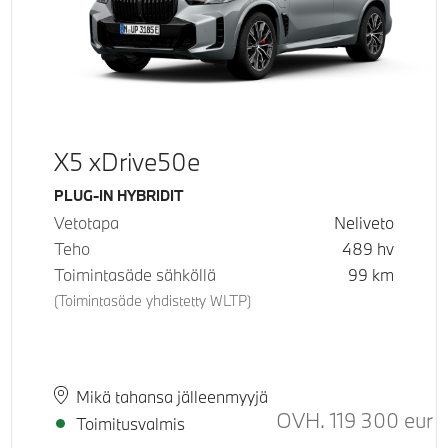
X5 xDrive50e
Käyttövoima
PLUG-IN HYBRIDIT
Vetotapa
Neliveto
Teho
489
hv
Toimintasäde sähköllä
99
km
(Toimintasäde yhdistetty WLTP)
Paikkakunta
Toimitusaika
Mikä tahansa jälleenmyyjä
uositeltu normaali hinta
OVH.
119 300
eur
Su
Toimitusvalmis