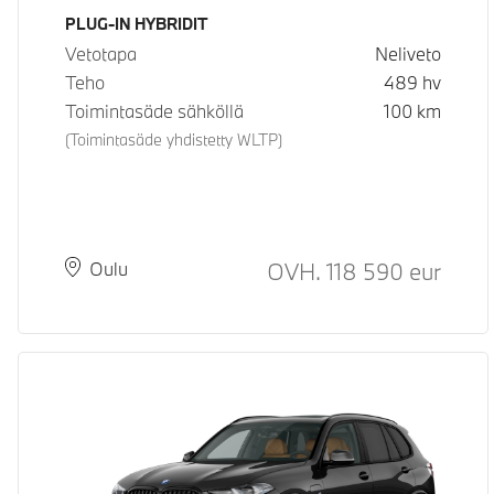
Käyttövoima
PLUG-IN HYBRIDIT
Vetotapa
Neliveto
Teho
489
hv
Toimintasäde sähköllä
100
km
(Toimintasäde yhdistetty WLTP)
Hinta
OVH.
118 590
eur
Paikkakunta
Toimitusaika
Oulu