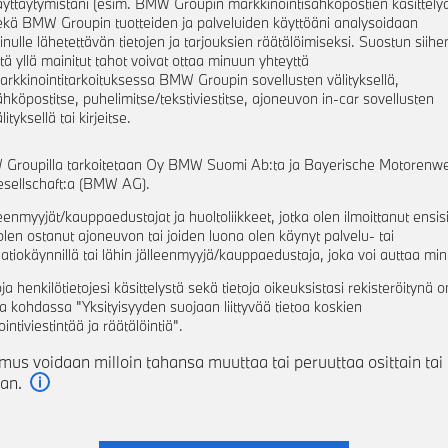
äyttäytymistäni (esim. BMW Groupin markkinointisähköpostien käsittely
ekä BMW Groupin tuotteiden ja palveluiden käyttöäni analysoidaan
inulle lähetettävän tietojen ja tarjouksien räätälöimiseksi. Suostun siihe
ttä yllä mainitut tahot voivat ottaa minuun yhteyttä
arkkinointitarkoituksessa BMW Groupin sovellusten välityksellä,
ähköpostitse, puhelimitse/tekstiviestitse, ajoneuvon in-car sovellusten
lityksellä tai kirjeitse.
 Groupilla tarkoitetaan Oy BMW Suomi Ab:ta ja Bayerische Motorenw
esellschaft:a (BMW AG).
leenmyyjät/kauppaedustajat ja huoltoliikkeet, jotka olen ilmoittanut ensisi
a olen ostanut ajoneuvon tai joiden luona olen käynyt palvelu- tai
atiokäynnillä tai lähin jälleenmyyjä/kauppaedustaja, joka voi auttaa mi
oja henkilötietojesi käsittelystä sekä tietoja oikeuksistasi rekisteröitynä o
la kohdassa "Yksityisyyden suojaan liittyvää tietoa koskien
intiviestintää ja räätälöintiä".
us voidaan milloin tahansa muuttaa tai peruuttaa osittain tai
an.
Lue lisää