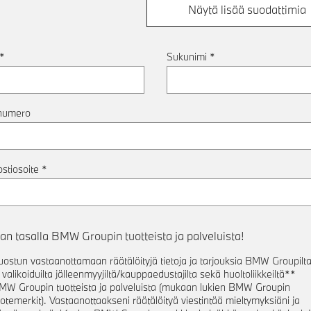
Näytä lisää suodattimia
*
Sukunimi
*
numero
stiosoite
*
an tasalla BMW Groupin tuotteista ja palveluista!
uostun vastaanottamaan räätälöityjä tietoja ja tarjouksia BMW Groupilt
 valikoiduilta jälleenmyyjiltä/kauppaedustajilta sekä huoltoliikkeiltä**
ä
MW Groupin tuotteista ja palveluista (mukaan lukien BMW Groupin
uotemerkit). Vastaanottaakseni räätälöityä viestintää mieltymyksiäni ja