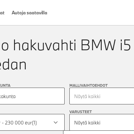
at
Autoja saatavilla
o hakuvahti
BMW i5
edan
KUNTA
MALLIVAIHTOEHDOT
kakunta
Näytä kaikki
VARUSTEET
r - 230 000 eur
(
1
)
Näytä kaikki