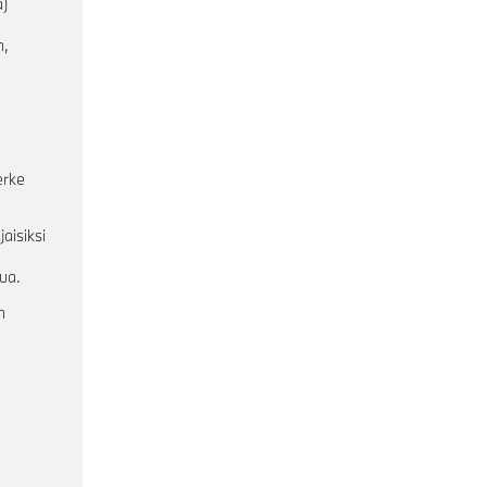
ä)
n,
erke
jaisiksi
nua.
n