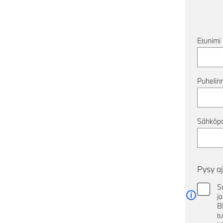
Etunimi
Puhelin
Sähköpo
Pysy aj
S
ja
Lue lisä
B
t