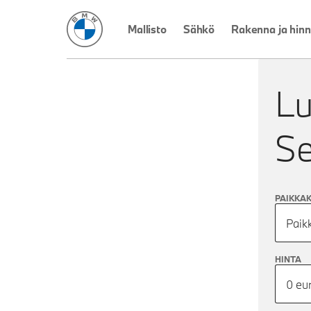
BMW Suomi
Mallisto
Sähkö
Rakenna ja hinn
Lu
S
PAIKKA
Paik
HINTA
0 eu