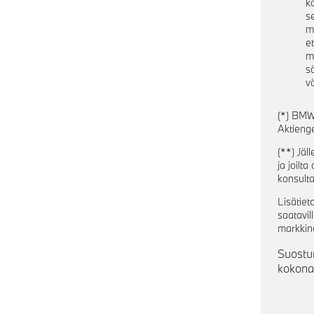
k
s
m
e
m
s
vä
(*) BMW
Aktieng
(**) Jäl
ja joilt
konsulta
Lisätiet
saatavil
markkino
Suostum
kokona