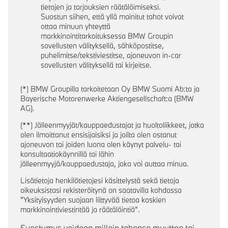
tietojen ja tarjouksien räätälöimiseksi.
Suostun siihen, että yllä mainitut tahot voivat
ottaa minuun yhteyttä
markkinointitarkoituksessa BMW Groupin
sovellusten välityksellä, sähköpostitse,
puhelimitse/tekstiviestitse, ajoneuvon in-car
sovellusten välityksellä tai kirjeitse.
(*) BMW Groupilla tarkoitetaan Oy BMW Suomi Ab:ta ja
Bayerische Motorenwerke Aktiengesellschaft:a (BMW
AG).
(**) Jälleenmyyjät/kauppaedustajat ja huoltoliikkeet, jotka
olen ilmoittanut ensisijaisiksi ja joilta olen ostanut
ajoneuvon tai joiden luona olen käynyt palvelu- tai
konsultaatiokäynnillä tai lähin
jälleenmyyjä/kauppaedustaja, joka voi auttaa minua.
Lisätietoja henkilötietojesi käsittelystä sekä tietoja
oikeuksistasi rekisteröitynä on saatavilla kohdassa
"Yksityisyyden suojaan liittyvää tietoa koskien
markkinointiviestintää ja räätälöintiä".
Suostumus voidaan milloin tahansa muuttaa tai