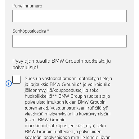
Puhelinnumero
Sähköpostiosoite
*
Pysy ajan tasalla BMW Groupin tuotteista ja
palveluista!
Suostun vastaanottamaan räätälöityjä tietoja
ja tarjouksia BMW Groupilta* ja valikoiduilta
Lue lisää
jälleenmyyjiltä/kauppaedustajilta sekä
huoltoliikkeiltä** BMW Groupin tuotteista ja
palveluista (mukaan lukien BMW Groupin
tuotemerkit). Vastaanottaakseni räätälöityä
viestintää mieltymyksiäni ja käyttäytymistäni
(esim. BMW Groupin
markkinointisähköpostien käsittelyä) sekä
BMW Groupin tuotteiden ja palveluiden
käyttöäni analysoidaan minulle lähetettävän