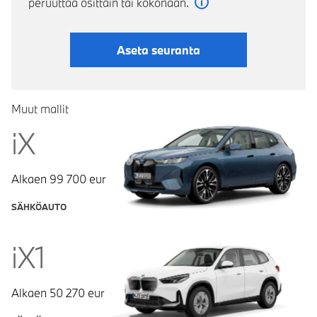
peruuttaa osittain tai kokonaan.
Lue lisää
Aseta seuranta
Muut mallit
iX
Alkaen
99 700
eur
SÄHKÖAUTO
iX1
Alkaen
50 270
eur