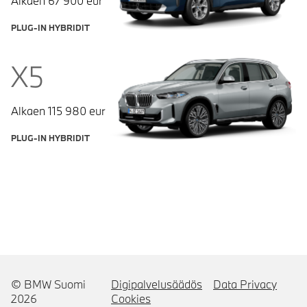
Alkaen
67 900
eur
PLUG-IN HYBRIDIT
X5
Alkaen
115 980
eur
PLUG-IN HYBRIDIT
© BMW Suomi
Digipalvelusäädös
Data Privacy
2026
Cookies