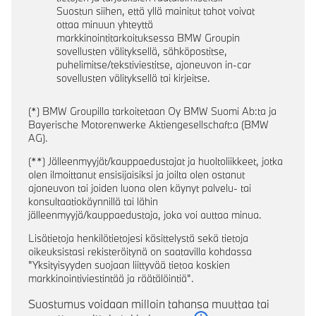
Suostun siihen, että yllä mainitut tahot voivat
ottaa minuun yhteyttä
markkinointitarkoituksessa BMW Groupin
sovellusten välityksellä, sähköpostitse,
puhelimitse/tekstiviestitse, ajoneuvon in-car
sovellusten välityksellä tai kirjeitse.
(*) BMW Groupilla tarkoitetaan Oy BMW Suomi Ab:ta ja
Bayerische Motorenwerke Aktiengesellschaft:a (BMW
AG).
(**) Jälleenmyyjät/kauppaedustajat ja huoltoliikkeet, jotka
olen ilmoittanut ensisijaisiksi ja joilta olen ostanut
ajoneuvon tai joiden luona olen käynyt palvelu- tai
konsultaatiokäynnillä tai lähin
jälleenmyyjä/kauppaedustaja, joka voi auttaa minua.
Lisätietoja henkilötietojesi käsittelystä sekä tietoja
oikeuksistasi rekisteröitynä on saatavilla kohdassa
"Yksityisyyden suojaan liittyvää tietoa koskien
markkinointiviestintää ja räätälöintiä".
Suostumus voidaan milloin tahansa muuttaa tai