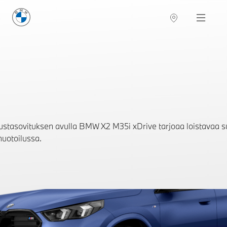
BMW Suomi
Navigation
ustasovituksen avulla BMW X2 M35i xDrive tarjoaa loistavaa su
uotoilussa.