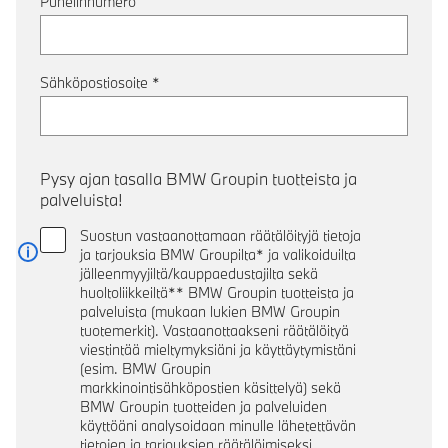
Puhelinnumero
Sähköpostiosoite
*
Pysy ajan tasalla BMW Groupin tuotteista ja
palveluista!
Suostun vastaanottamaan räätälöityjä tietoja
ja tarjouksia BMW Groupilta* ja valikoiduilta
Lue lisää
jälleenmyyjiltä/kauppaedustajilta sekä
huoltoliikkeiltä** BMW Groupin tuotteista ja
palveluista (mukaan lukien BMW Groupin
tuotemerkit). Vastaanottaakseni räätälöityä
viestintää mieltymyksiäni ja käyttäytymistäni
(esim. BMW Groupin
markkinointisähköpostien käsittelyä) sekä
BMW Groupin tuotteiden ja palveluiden
käyttöäni analysoidaan minulle lähetettävän
tietojen ja tarjouksien räätälöimiseksi.