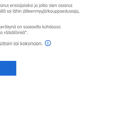
nut ensisijaisiksi ja joilta olen ostanut
illä tai lähin jälleenmyyjä/kauppaedustaja,
isteröitynä on saatavilla kohdassa
a räätälöintiä".
ittain tai kokonaan.
Lue lisää