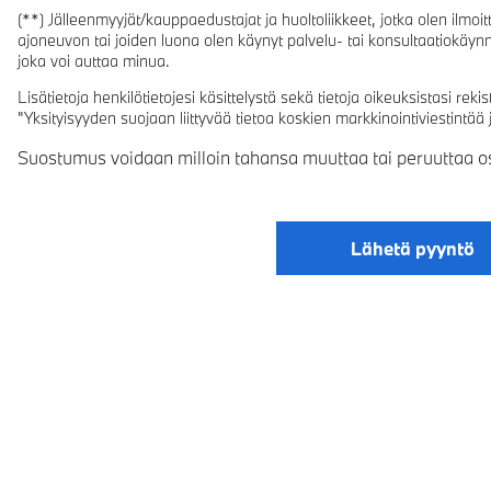
(**) Jälleenmyyjät/kauppaedustajat ja huoltoliikkeet, jotka olen ilmoitta
ajoneuvon tai joiden luona olen käynyt palvelu- tai konsultaatiokäynn
joka voi auttaa minua.
Lisätietoja henkilötietojesi käsittelystä sekä tietoja oikeuksistasi rek
"Yksityisyyden suojaan liittyvää tietoa koskien markkinointiviestintää j
Suostumus voidaan milloin tahansa muuttaa tai peruuttaa os
Lähetä pyyntö