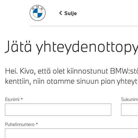
BMW Suomi
Sulje
Jätä yhteydenottop
Hei. Kiva, että olet kiinnostunut BMW:stä!
kenttiin, niin otamme sinuun pian yhteyt
Etunimi
*
Sukunim
Puhelinnumero
*