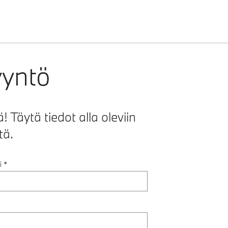
yyntö
 Täytä tiedot alla oleviin
tä.
i
*