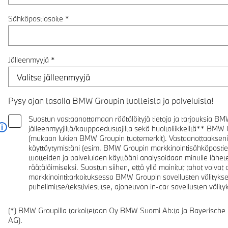
Sähköpostiosoite
*
Jälleenmyyjä
*
Pysy ajan tasalla BMW Groupin tuotteista ja palveluista!
Suostun vastaanottamaan räätälöityjä tietoja ja tarjouksia BMW
jälleenmyyjiltä/kauppaedustajilta sekä huoltoliikkeiltä** BMW G
Lue lisää
(mukaan lukien BMW Groupin tuotemerkit). Vastaanottaakseni r
käyttäytymistäni (esim. BMW Groupin markkinointisähköposti
tuotteiden ja palveluiden käyttöäni analysoidaan minulle lähete
räätälöimiseksi. Suostun siihen, että yllä mainitut tahot voivat
markkinointitarkoituksessa BMW Groupin sovellusten välityksel
puhelimitse/tekstiviestitse, ajoneuvon in-car sovellusten välityks
(*) BMW Groupilla tarkoitetaan Oy BMW Suomi Ab:ta ja Bayerische
AG).