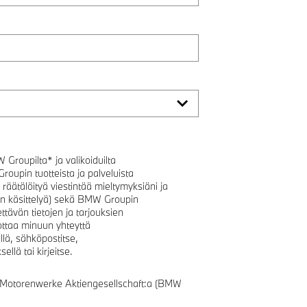
 Groupilta* ja valikoiduilta
roupin tuotteista ja palveluista
äätälöityä viestintää mieltymyksiäni ja
en käsittelyä) sekä BMW Groupin
ttävän tietojen ja tarjouksien
 ottaa minuun yhteyttä
lä, sähköpostitse,
ellä tai kirjeitse.
 Motorenwerke Aktiengesellschaft:a (BMW