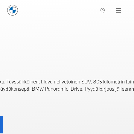
BMW Suomi
Navigation
. Täyssähköinen, tilava nelivetoinen SUV, 805 kilometrin toi
i näyttökonsepti: BMW Panoramic iDrive. Pyydä tarjous jälleenmy