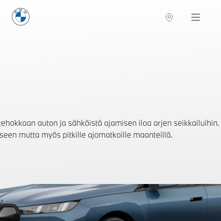
BMW Suomi
Navigation
t tehokkaan auton ja sähköistä ajamisen iloa arjen seikkailuihi
een mutta myös pitkille ajomatkoille maanteillä.