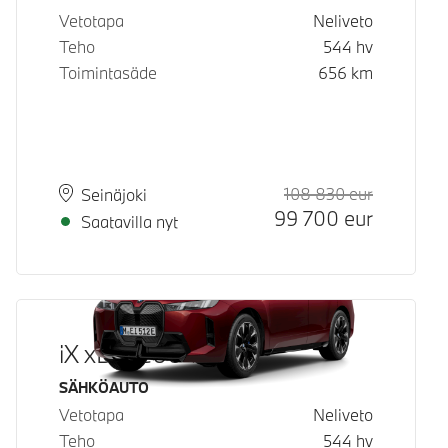
Vetotapa
Neliveto
Teho
544
hv
Toimintasäde
656
km
108 830
eur
Suositeltu
Hinta
Paikkakunta
Toimitusaika
Seinäjoki
99 700
eur
Saatavilla nyt
iX xDrive60
Käyttövoima
SÄHKÖAUTO
Vetotapa
Neliveto
Teho
544
hv