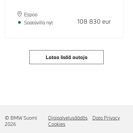
Paikkakunta
Toimitusaika
Espoo
Hinta
108 830
eur
Saatavilla nyt
Lataa lisää autoja
© BMW Suomi
Digipalvelusäädös
Data Privacy
2026
Cookies