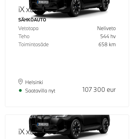
iX xDrive60
Käyttövoima
SÄHKÖAUTO
Vetotapa
Neliveto
Teho
544
hv
Toimintasäde
658
km
Paikkakunta
Toimitusaika
Helsinki
Hinta
107 300
eur
Saatavilla nyt
iX xDrive60