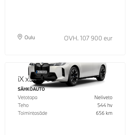
Hinta
OVH.
107 900
eur
Paikkakunta
Toimitusaika
Oulu
iX xDrive60
Käyttövoima
SÄHKÖAUTO
Vetotapa
Neliveto
Teho
544
hv
Toimintasäde
656
km