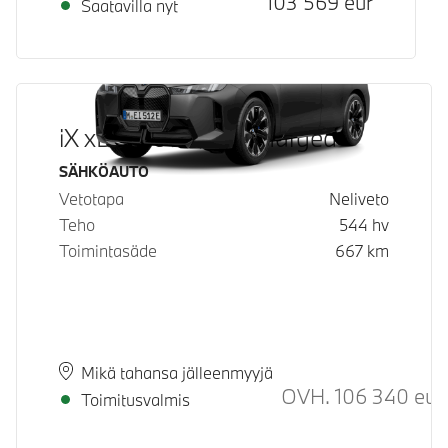
103 569
eur
Saatavilla nyt
iX xDrive60 Fully Charged
Käyttövoima
SÄHKÖAUTO
Vetotapa
Neliveto
Teho
544
hv
Toimintasäde
667
km
Paikkakunta
Toimitusaika
Mikä tahansa jälleenmyyjä
OVH.
106 340
eur
Toimitusvalmis