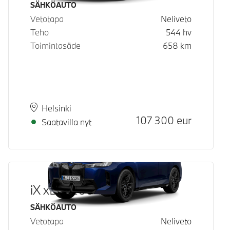
Käyttövoima
SÄHKÖAUTO
Vetotapa
Neliveto
Teho
544
hv
Toimintasäde
658
km
Paikkakunta
Toimitusaika
Helsinki
Hinta
107 300
eur
Saatavilla nyt
iX xDrive60
Käyttövoima
SÄHKÖAUTO
Vetotapa
Neliveto