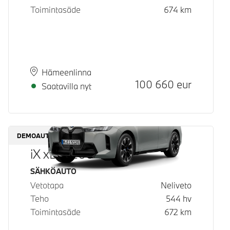
Toimintasäde
674
km
Paikkakunta
Toimitusaika
Hämeenlinna
Hinta
100 660
eur
Saatavilla nyt
DEMOAUTO
iX xDrive60
Käyttövoima
SÄHKÖAUTO
Vetotapa
Neliveto
Teho
544
hv
Toimintasäde
672
km