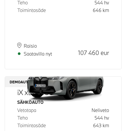
Teho
544
hv
Toimintasäde
646
km
Paikkakunta
Toimitusaika
Raisio
Hinta
107 460
eur
Saatavilla nyt
DEMOAUTO
iX xDrive60
Käyttövoima
SÄHKÖAUTO
Vetotapa
Neliveto
Teho
544
hv
Toimintasäde
643
km