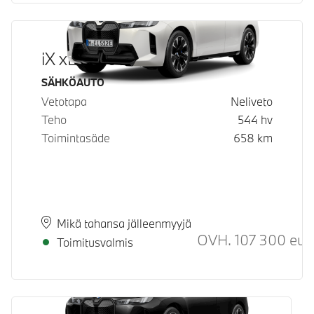
iX xDrive60
Käyttövoima
SÄHKÖAUTO
Vetotapa
Neliveto
Teho
544
hv
Toimintasäde
658
km
Paikkakunta
Toimitusaika
Mikä tahansa jälleenmyyjä
OVH.
107 300
eur
Toimitusvalmis