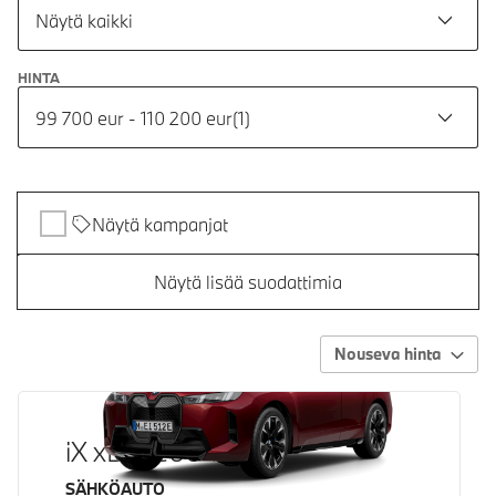
Näytä kaikki
HINTA
99 700 eur - 110 200 eur
(
1
)
Näytä kampanjat
Näytä lisää suodattimia
Nouseva hinta
iX xDrive60
Käyttövoima
SÄHKÖAUTO