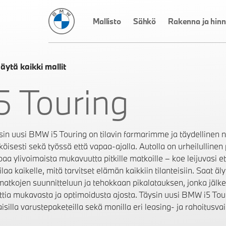
BMW Suomi
Mallisto
Sähkö
Rakenna ja hinn
äytä kaikki mallit
i5 Touring
sin uusi BMW i5 Touring on tilavin farmarimme ja täydellinen nii
köisesti sekä työssä että vapaa-ajalla. Autolla on urheilullinen
oaa ylivoimaista mukavuutta pitkille matkoille – koe leijuvasi e
ilaa kaikelle, mitä tarvitset elämän kaikkiin tilanteisiin. Saat äl
matkojen suunnitteluun ja tehokkaan pikalatauksen, jonka jälke
ttia mukavasta ja optimoidusta ajosta. Täysin uusi BMW i5 Tou
aisilla varustepaketeilla sekä monilla eri leasing- ja rahoitusva