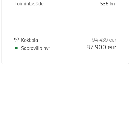
Toimintasäde
536
km
94 439
eur
Suositel
Hinta
Paikkakunta
Toimitusaika
Kokkola
87 900
eur
Saatavilla nyt