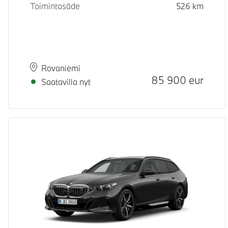
Toimintasäde
526
km
Paikkakunta
Toimitusaika
Rovaniemi
Hinta
85 900
eur
Saatavilla nyt