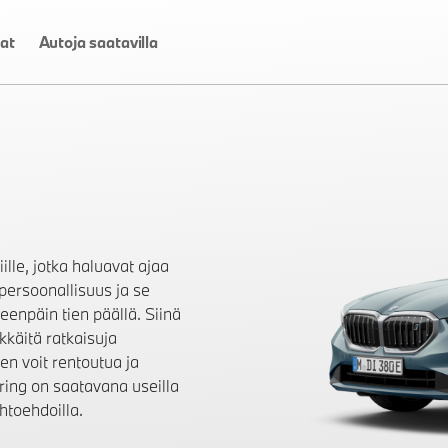
at
Autoja saatavilla
lle, jotka haluavat ajaa
 persoonallisuus ja se
teenpäin tien päällä. Siinä
ykkäitä ratkaisuja
en voit rentoutua ja
ring on saatavana useilla
ihtoehdoilla.