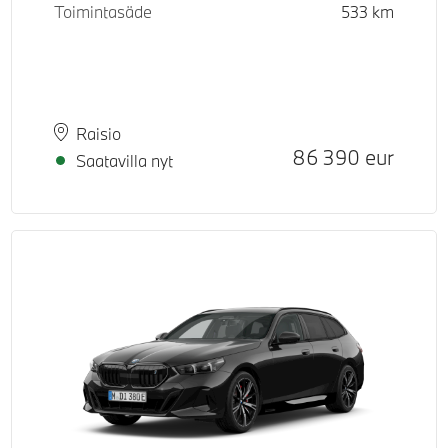
Toimintasäde
533
km
Paikkakunta
Toimitusaika
Raisio
Hinta
86 390
eur
Saatavilla nyt