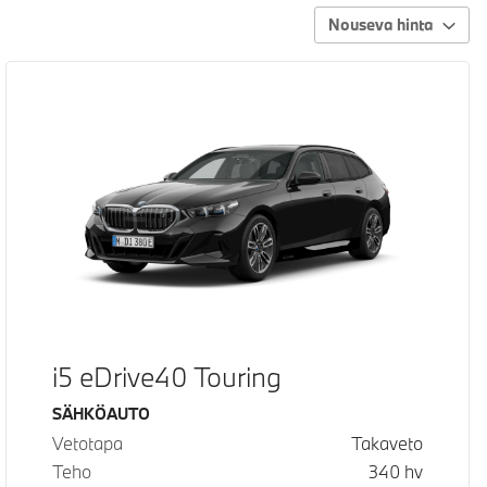
Nouseva hinta
i5 eDrive40 Touring
Käyttövoima
SÄHKÖAUTO
Vetotapa
Takaveto
Teho
340
hv