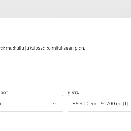
vat matkalla ja tulossa toimitukseen pian.
HDOT
HINTA
i
85 900 eur - 91 700 eur
(
1
)