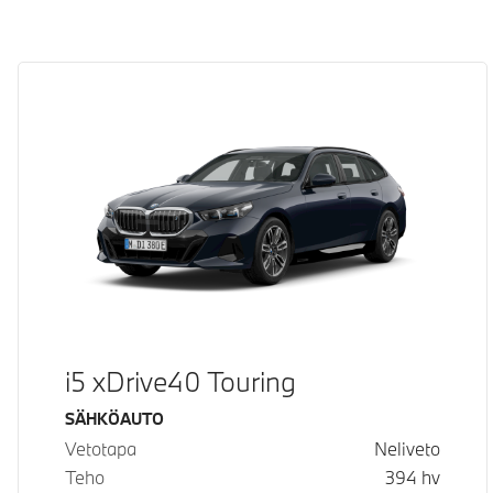
i5 xDrive40 Touring
Käyttövoima
SÄHKÖAUTO
Vetotapa
Neliveto
Teho
394
hv