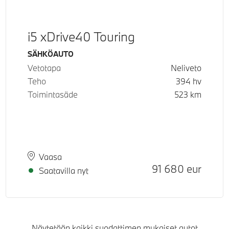
i5 xDrive40 Touring
Käyttövoima
SÄHKÖAUTO
Vetotapa
Neliveto
Teho
394
hv
Toimintasäde
523
km
Paikkakunta
Toimitusaika
Vaasa
Hinta
91 680
eur
Saatavilla nyt
Näytetään kaikki suodattimen mukaiset autot