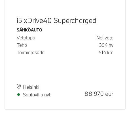
i5 xDrive40 Supercharged
Käyttövoima
SÄHKÖAUTO
Vetotapa
Neliveto
Teho
394
hv
Toimintasäde
514
km
Paikkakunta
Toimitusaika
Helsinki
Hinta
88 970
eur
Saatavilla nyt