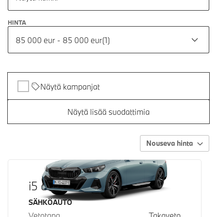
HINTA
85 000 eur - 85 000 eur
(
1
)
Näytä kampanjat
Näytä lisää suodattimia
Nouseva hinta
i5 eDrive40
Käyttövoima
SÄHKÖAUTO
Vetotapa
Takaveto