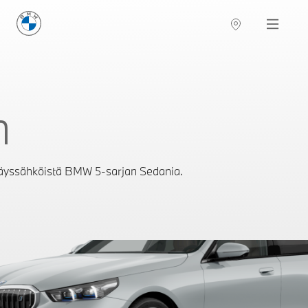
BMW Suomi
Navigation
n
täyssähköistä BMW 5-sarjan Sedania.