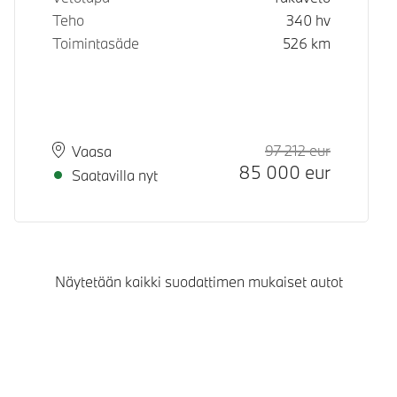
Teho
340
hv
Toimintasäde
526
km
97 212
eur
Suositeltu
Hinta
Paikkakunta
Toimitusaika
Vaasa
85 000
eur
Saatavilla nyt
Näytetään kaikki suodattimen mukaiset autot