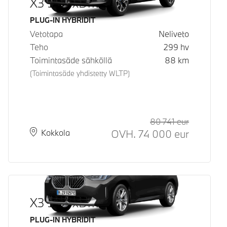
X3 30e xDrive
Käyttövoima
PLUG-IN HYBRIDIT
Vetotapa
Neliveto
Teho
299
hv
Toimintasäde sähköllä
88
km
(Toimintasäde yhdistetty WLTP)
80 741
eur
Suositeltu
Hinta
OVH.
74 000
eur
Paikkakunta
Toimitusaika
Kokkola
X3 30e xDrive
Käyttövoima
PLUG-IN HYBRIDIT