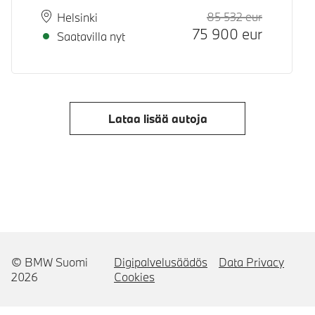
85 532
eur
Suositeltu
Hinta
Paikkakunta
Toimitusaika
Helsinki
75 900
eur
Saatavilla nyt
Lataa lisää autoja
© BMW Suomi
Digipalvelusäädös
Data Privacy
2026
Cookies