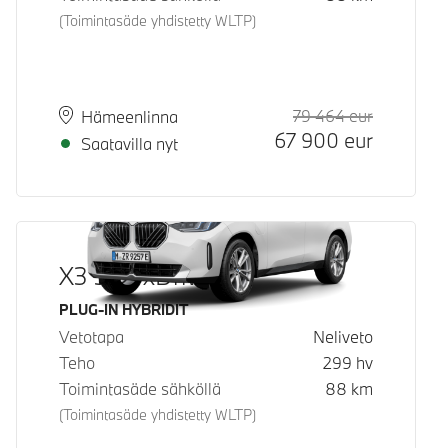
(Toimintasäde yhdistetty WLTP)
79 464
eur
Suositeltu
Hinta
Paikkakunta
Toimitusaika
Hämeenlinna
67 900
eur
Saatavilla nyt
X3 30e xDrive
Käyttövoima
PLUG-IN HYBRIDIT
Vetotapa
Neliveto
Teho
299
hv
Toimintasäde sähköllä
88
km
(Toimintasäde yhdistetty WLTP)