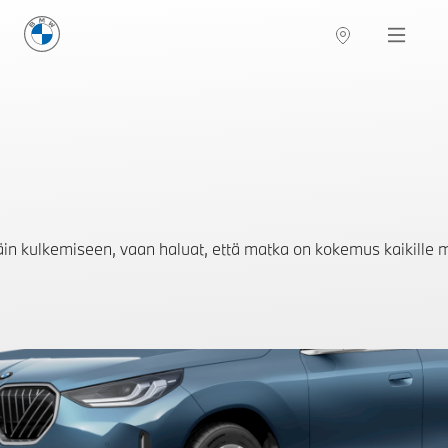
BMW Suomi
Navigation
päin kulkemiseen, vaan haluat, että matka on kokemus kaikille m