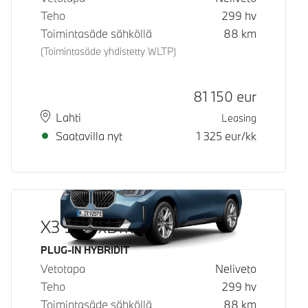
Teho
299
hv
Toimintasäde sähköllä
88
km
(Toimintasäde yhdistetty WLTP)
Hinta
81 150
eur
Paikkakunta
Toimitusaika
Lahti
Leasing
Saatavilla nyt
1 325
eur/kk
X3 30e xDrive
Käyttövoima
PLUG-IN HYBRIDIT
Vetotapa
Neliveto
Teho
299
hv
Toimintasäde sähköllä
88
km