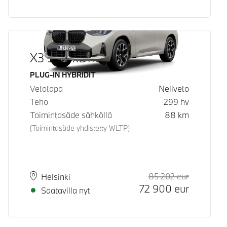
X3 30e xDrive
Käyttövoima
PLUG-IN HYBRIDIT
Vetotapa
Neliveto
Teho
299
hv
Toimintasäde sähköllä
88
km
(Toimintasäde yhdistetty WLTP)
85 202
eur
Suositeltu
Hinta
Paikkakunta
Toimitusaika
Helsinki
72 900
eur
Saatavilla nyt