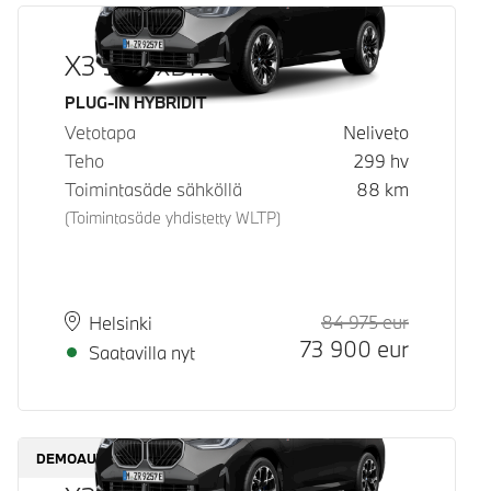
X3 30e xDrive
Käyttövoima
PLUG-IN HYBRIDIT
Vetotapa
Neliveto
Teho
299
hv
Toimintasäde sähköllä
88
km
(Toimintasäde yhdistetty WLTP)
84 975
eur
Suositeltu
Hinta
Paikkakunta
Toimitusaika
Helsinki
73 900
eur
Saatavilla nyt
DEMOAUTO