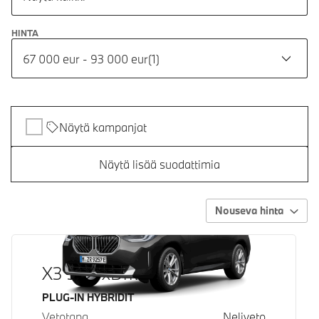
HINTA
67 000 eur - 93 000 eur
(
1
)
Näytä kampanjat
Näytä lisää suodattimia
Nouseva hinta
X3 30e xDrive
Käyttövoima
PLUG-IN HYBRIDIT
Vetotapa
Neliveto