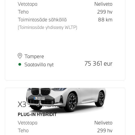
Vetotapa
Neliveto
Teho
299
hv
Toimintasäde sähköllä
88
km
(Toimintasäde yhdistetty WLTP)
Paikkakunta
Toimitusaika
Tampere
Hinta
75 361
eur
Saatavilla nyt
X3 30e xDrive
Käyttövoima
PLUG-IN HYBRIDIT
Vetotapa
Neliveto
Teho
299
hv