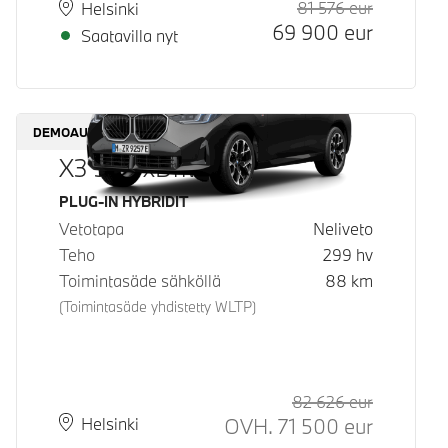
81 576
eur
Suositeltu
Hinta
Paikkakunta
Toimitusaika
Helsinki
69 900
eur
Saatavilla nyt
DEMOAUTO
X3 30e xDrive
Käyttövoima
PLUG-IN HYBRIDIT
Vetotapa
Neliveto
Teho
299
hv
Toimintasäde sähköllä
88
km
(Toimintasäde yhdistetty WLTP)
82 626
eur
Suositeltu
Hinta
OVH.
71 500
eur
Paikkakunta
Toimitusaika
Helsinki