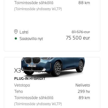
Toimintasäde sähköllä
88
km
(Toimintasäde yhdistetty WLTP)
81 576
eur
Suositeltu
Hinta
Paikkakunta
Toimitusaika
Lahti
75 500
eur
Saatavilla nyt
X3 30e xDrive
Käyttövoima
PLUG-IN HYBRIDIT
Vetotapa
Neliveto
Teho
299
hv
Toimintasäde sähköllä
89
km
(Toimintasäde yhdistetty WLTP)