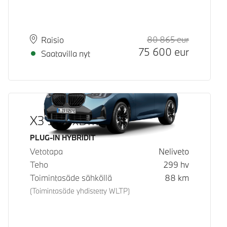
80 865
eur
Suositeltu
Hinta
Paikkakunta
Toimitusaika
Raisio
75 600
eur
Saatavilla nyt
X3 30e xDrive
Käyttövoima
PLUG-IN HYBRIDIT
Vetotapa
Neliveto
Teho
299
hv
Toimintasäde sähköllä
88
km
(Toimintasäde yhdistetty WLTP)