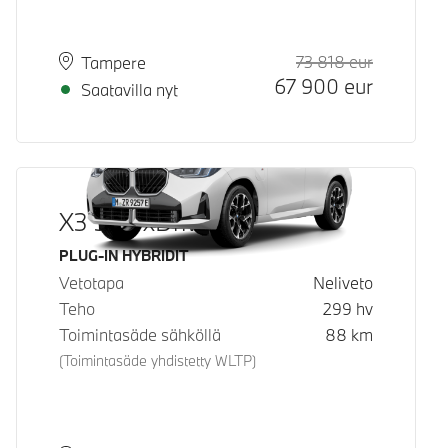
73 818
eur
Suositeltu
Hinta
Paikkakunta
Toimitusaika
Tampere
67 900
eur
Saatavilla nyt
X3 30e xDrive
Käyttövoima
PLUG-IN HYBRIDIT
Vetotapa
Neliveto
Teho
299
hv
Toimintasäde sähköllä
88
km
(Toimintasäde yhdistetty WLTP)