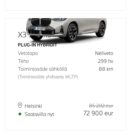
X3 30e xDrive
Käyttövoima
PLUG-IN HYBRIDIT
Vetotapa
Neliveto
Teho
299
hv
Toimintasäde sähköllä
88
km
(Toimintasäde yhdistetty WLTP)
85 202
eur
Suositeltu
Hinta
Paikkakunta
Toimitusaika
Helsinki
72 900
eur
Saatavilla nyt