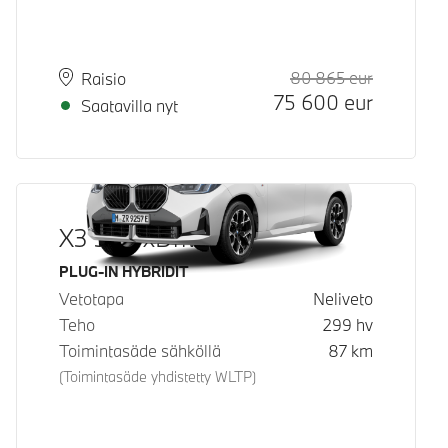
80 865
eur
Suositeltu
Hinta
Paikkakunta
Toimitusaika
Raisio
75 600
eur
Saatavilla nyt
X3 30e xDrive
Käyttövoima
PLUG-IN HYBRIDIT
Vetotapa
Neliveto
Teho
299
hv
Toimintasäde sähköllä
87
km
(Toimintasäde yhdistetty WLTP)