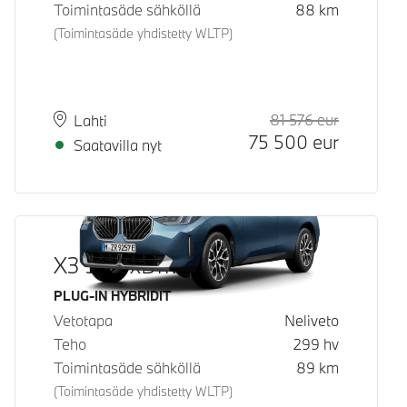
Toimintasäde sähköllä
88
km
(Toimintasäde yhdistetty WLTP)
81 576
eur
Suositeltu
Hinta
Paikkakunta
Toimitusaika
Lahti
75 500
eur
Saatavilla nyt
X3 30e xDrive
Käyttövoima
PLUG-IN HYBRIDIT
Vetotapa
Neliveto
Teho
299
hv
Toimintasäde sähköllä
89
km
(Toimintasäde yhdistetty WLTP)