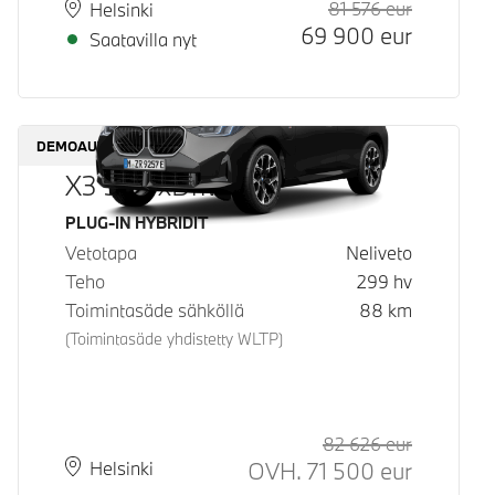
81 576
eur
Suositeltu
Hinta
Paikkakunta
Toimitusaika
Helsinki
69 900
eur
Saatavilla nyt
DEMOAUTO
X3 30e xDrive
Käyttövoima
PLUG-IN HYBRIDIT
Vetotapa
Neliveto
Teho
299
hv
Toimintasäde sähköllä
88
km
(Toimintasäde yhdistetty WLTP)
82 626
eur
Suositeltu
Hinta
OVH.
71 500
eur
Paikkakunta
Toimitusaika
Helsinki