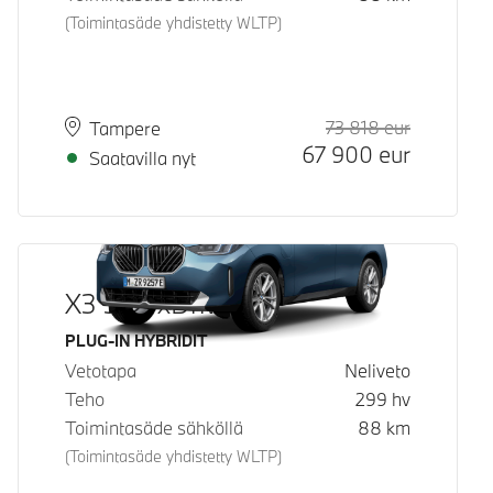
(Toimintasäde yhdistetty WLTP)
73 818
eur
Suositeltu
Hinta
Paikkakunta
Toimitusaika
Tampere
67 900
eur
Saatavilla nyt
X3 30e xDrive
Käyttövoima
PLUG-IN HYBRIDIT
Vetotapa
Neliveto
Teho
299
hv
Toimintasäde sähköllä
88
km
(Toimintasäde yhdistetty WLTP)