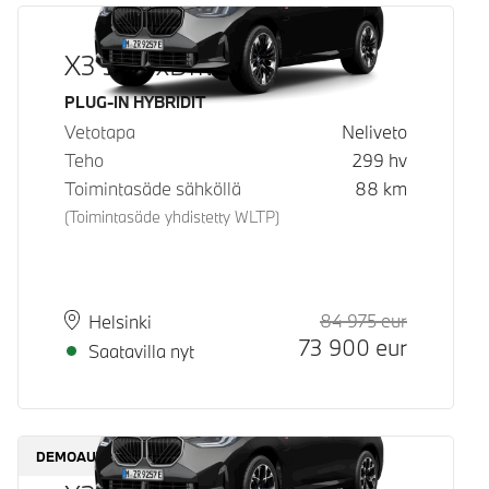
X3 30e xDrive
Käyttövoima
PLUG-IN HYBRIDIT
Vetotapa
Neliveto
Teho
299
hv
Toimintasäde sähköllä
88
km
(Toimintasäde yhdistetty WLTP)
84 975
eur
Suositeltu
Hinta
Paikkakunta
Toimitusaika
Helsinki
73 900
eur
Saatavilla nyt
DEMOAUTO