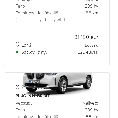
Teho
299
hv
Toimintasäde sähköllä
88
km
(Toimintasäde yhdistetty WLTP)
Hinta
81 150
eur
Paikkakunta
Toimitusaika
Lahti
Leasing
Saatavilla nyt
1 325
eur/kk
X3 30e xDrive
Käyttövoima
PLUG-IN HYBRIDIT
Vetotapa
Neliveto
Teho
299
hv
Toimintasäde sähköllä
88
km