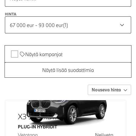
HINTA
67 000 eur - 93 000 eur
(
1
)
Näytä kampanjat
Näytä lisää suodattimia
Nouseva hinta
X3 30e xDrive
Käyttövoima
PLUG-IN HYBRIDIT
Vetotapa
Neliveto