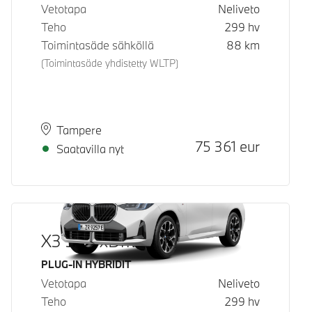
Vetotapa
Neliveto
Teho
299
hv
Toimintasäde sähköllä
88
km
(Toimintasäde yhdistetty WLTP)
Paikkakunta
Toimitusaika
Tampere
Hinta
75 361
eur
Saatavilla nyt
X3 30e xDrive
Käyttövoima
PLUG-IN HYBRIDIT
Vetotapa
Neliveto
Teho
299
hv