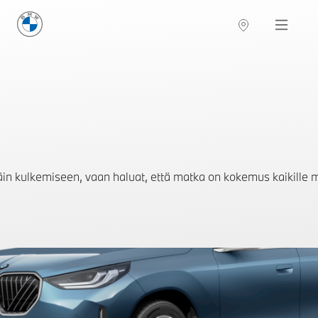
BMW Suomi
Navigation
päin kulkemiseen, vaan haluat, että matka on kokemus kaikille m