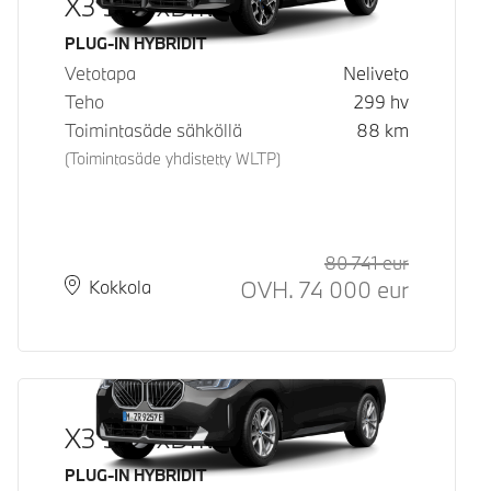
X3 30e xDrive
Käyttövoima
PLUG-IN HYBRIDIT
Vetotapa
Neliveto
Teho
299
hv
Toimintasäde sähköllä
88
km
(Toimintasäde yhdistetty WLTP)
80 741
eur
Suositeltu
Hinta
OVH.
74 000
eur
Paikkakunta
Toimitusaika
Kokkola
X3 30e xDrive
Käyttövoima
PLUG-IN HYBRIDIT