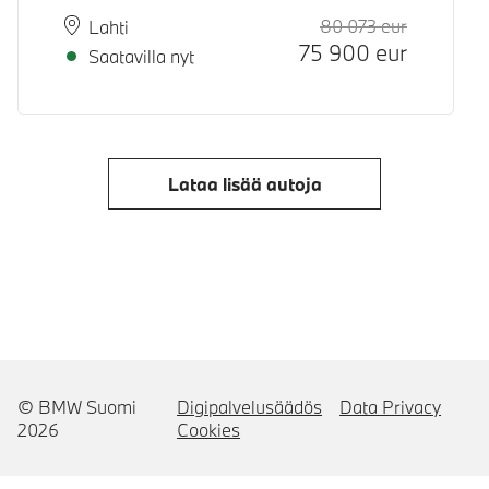
80 073
eur
Suositeltu
Hinta
Paikkakunta
Toimitusaika
Lahti
75 900
eur
Saatavilla nyt
Lataa lisää autoja
© BMW Suomi
Digipalvelusäädös
Data Privacy
2026
Cookies