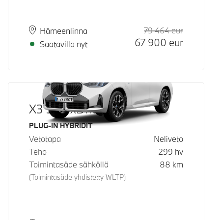
79 464
eur
Suositeltu
Hinta
Paikkakunta
Toimitusaika
Hämeenlinna
67 900
eur
Saatavilla nyt
X3 30e xDrive
Käyttövoima
PLUG-IN HYBRIDIT
Vetotapa
Neliveto
Teho
299
hv
Toimintasäde sähköllä
88
km
(Toimintasäde yhdistetty WLTP)