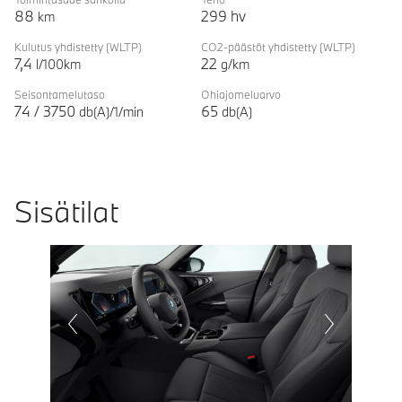
88
299
hv
km
Kulutus yhdistetty
(WLTP)
CO2-päästöt yhdistetty
(WLTP)
7,4
22
l/100km
g/km
Seisontamelutaso
Ohiajomeluarvo
74
/
3750
65
db(A)/1/min
db(A)
Sisätilat
Prevoius
Next