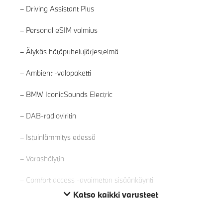
Driving Assistant Plus
Personal eSIM valmius
Älykäs hätäpuhelujärjestelmä
Ambient -valopaketti
BMW IconicSounds Electric
Lue lisää
DAB-radioviritin
Istuinlämmitys edessä
Varashälytin
Comfort access -avaimeton sisäänkäynti
Katso kaikki varusteet