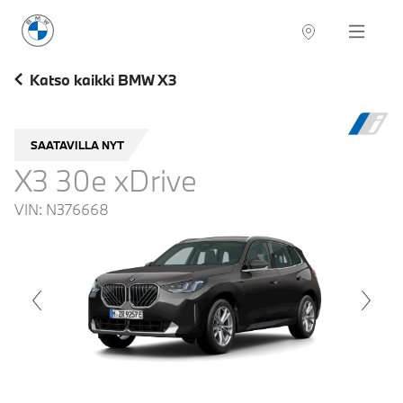
BMW Suomi
Navigation
Katso kaikki BMW X3
SAATAVILLA NYT
X3 30e xDrive
VIN:
N376668
voius
Next