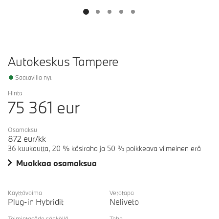
Autokeskus Tampere
Saatavilla nyt
Hinta
75 361
eur
Osamaksu
872
eur/kk
36 kuukautta, 20 % käsiraha ja 50 % poikkeava viimeinen erä
Muokkaa osamaksua
Käyttövoima
Vetotapa
Plug-in Hybridit
Neliveto
Toimintasäde sähköllä
Teho