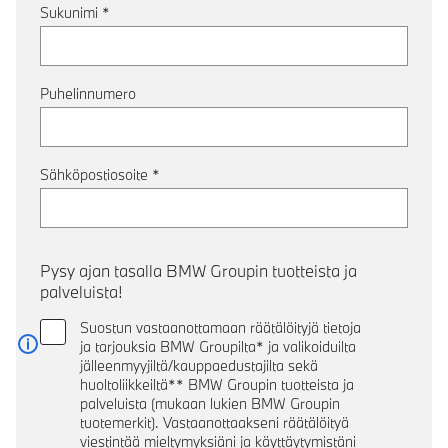
Sukunimi
*
Puhelinnumero
Sähköpostiosoite
*
Pysy ajan tasalla BMW Groupin tuotteista ja
palveluista!
Suostun vastaanottamaan räätälöityjä tietoja
ja tarjouksia BMW Groupilta* ja valikoiduilta
Lue lisää
jälleenmyyjiltä/kauppaedustajilta sekä
huoltoliikkeiltä** BMW Groupin tuotteista ja
palveluista (mukaan lukien BMW Groupin
tuotemerkit). Vastaanottaakseni räätälöityä
viestintää mieltymyksiäni ja käyttäytymistäni