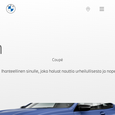
BMW Suomi
Navigation
n
Coupé
hanteellinen sinulle, joka haluat nauttia urheilullisesta ja n