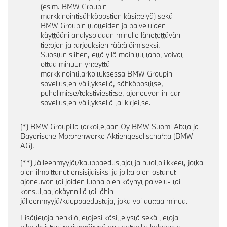
(esim. BMW Groupin
markkinointisähköpostien käsittelyä) sekä
BMW Groupin tuotteiden ja palveluiden
käyttöäni analysoidaan minulle lähetettävän
tietojen ja tarjouksien räätälöimiseksi.
Suostun siihen, että yllä mainitut tahot voivat
ottaa minuun yhteyttä
markkinointitarkoituksessa BMW Groupin
sovellusten välityksellä, sähköpostitse,
puhelimitse/tekstiviestitse, ajoneuvon in-car
sovellusten välityksellä tai kirjeitse.
(*) BMW Groupilla tarkoitetaan Oy BMW Suomi Ab:ta ja
Bayerische Motorenwerke Aktiengesellschaft:a (BMW
AG).
(**) Jälleenmyyjät/kauppaedustajat ja huoltoliikkeet, jotka
olen ilmoittanut ensisijaisiksi ja joilta olen ostanut
ajoneuvon tai joiden luona olen käynyt palvelu- tai
konsultaatiokäynnillä tai lähin
jälleenmyyjä/kauppaedustaja, joka voi auttaa minua.
Lisätietoja henkilötietojesi käsittelystä sekä tietoja