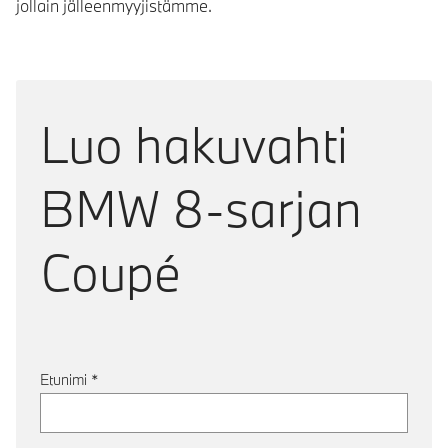
jollain jälleenmyyjistämme.
Luo hakuvahti
BMW 8-sarjan
Coupé
Etunimi
*