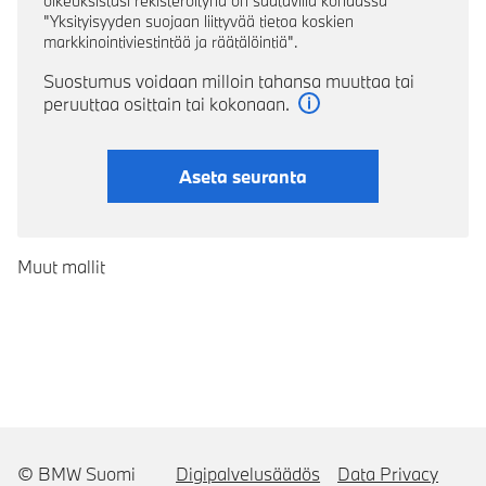
oikeuksistasi rekisteröitynä on saatavilla kohdassa
"Yksityisyyden suojaan liittyvää tietoa koskien
markkinointiviestintää ja räätälöintiä".
Suostumus voidaan milloin tahansa muuttaa tai
peruuttaa osittain tai kokonaan.
Lue lisää
Aseta seuranta
Muut mallit
© BMW Suomi
Digipalvelusäädös
Data Privacy